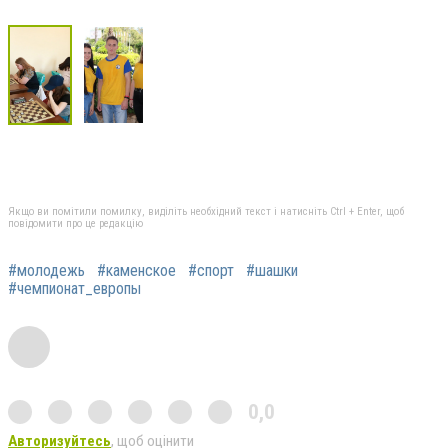
Якщо ви помітили помилку, виділіть необхідний текст і натисніть Ctrl + Enter, щоб
повідомити про це редакцію
#молодежь
#каменское
#спорт
#шашки
#чемпионат_европы
0,0
Авторизуйтесь
, щоб оцінити