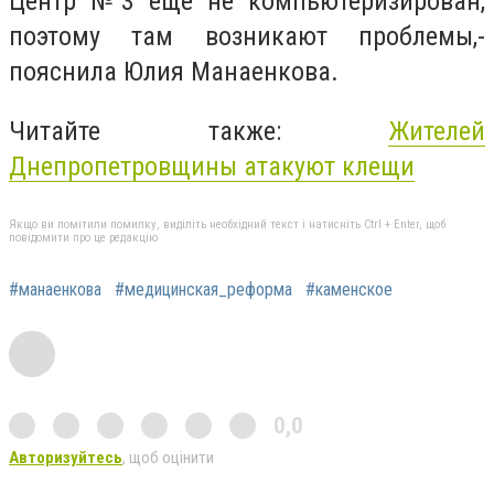
Центр №3 еще не компьютеризирован,
поэтому там возникают проблемы,-
пояснила Юлия Манаенкова.
Читайте также:
Жителей
Днепропетровщины атакуют клещи
Якщо ви помітили помилку, виділіть необхідний текст і натисніть Ctrl + Enter, щоб
повідомити про це редакцію
#манаенкова
#медицинская_реформа
#каменское
0,0
Авторизуйтесь
, щоб оцінити