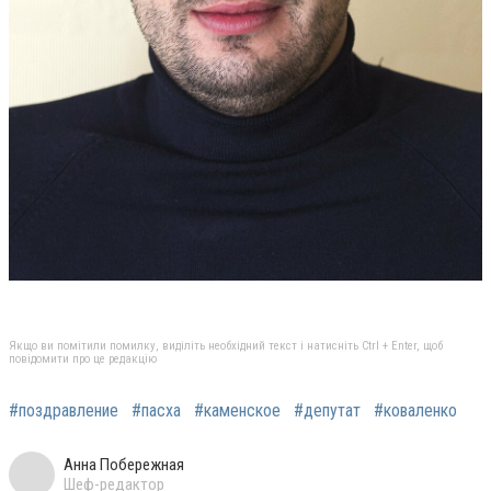
Якщо ви помітили помилку, виділіть необхідний текст і натисніть Ctrl + Enter, щоб
повідомити про це редакцію
#поздравление
#пасха
#каменское
#депутат
#коваленко
Анна Побережная
Шеф-редактор