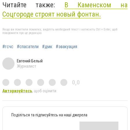
Читайте также:
В Каменском на
Соцгороде строят новый фонтан.
Якщо ви помітили помилку, виділіть необхідний текст і натисніть Ctrl + Enter, щоб
повідомити про це редакцію
#гсчс
#спасатели
#дмк
#эвакуация
Евгений Белый
Журналист
0,0
Авторизуйтесь
, щоб оцінити
Поділіться та підписуйтесь на наші джерела