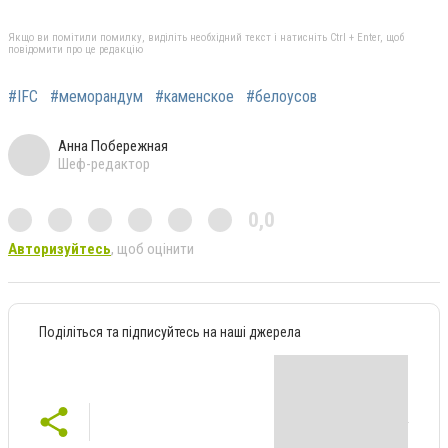
Якщо ви помітили помилку, виділіть необхідний текст і натисніть Ctrl + Enter, щоб
повідомити про це редакцію
#IFC
#меморандум
#каменское
#белоусов
Анна Побережная
Шеф-редактор
0,0
Авторизуйтесь
, щоб оцінити
Поділіться та підписуйтесь на наші джерела