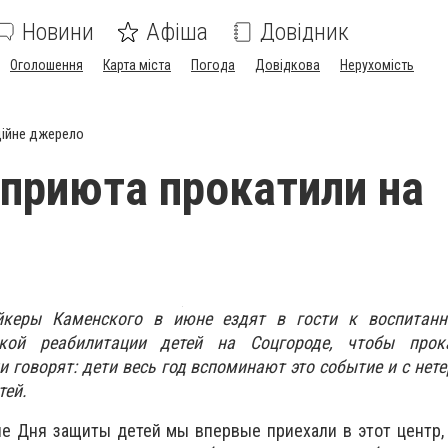
Новини
Афіша
Довідник
Оголошення
Карта міста
Погода
Довідкова
Нерухомість
ійне джерело
 приюта прокатили на
йкеры Каменского в июне ездят в гости к воспитан
еской реабилитации детей на Соцгороде, чтобы про
и говорят: дети весь год вспоминают это событие и с нет
тей.
уне Дня защиты детей мы впервые приехали в этот центр,