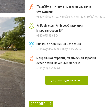
WaterStore - інтернет магазин басейнів і
обладнання
+380(44)502-01-02, +380(66)777-78-42, +380(67)777-82-19, +380(67)890-80-80, +380(73)890-80-80, +380(44)502-01-03
★ BusMaster ★ Переобладнання
Мікроавтобусів №1
+380(67)599-04-04
Система сповіщення населення
+380(67)340-49-59, +380(67)350-44-68
Мануальная терапия, физическая терапия,
остеопатия, лечебный массаж
+380 (67) 77-29-563
Додати підприємство
ОГОЛОШЕННЯ