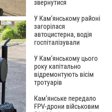
звернутися
У Кам’янському районі
загорілася
автоцистерна, водія
госпіталізували
У Кам’янському цього
року капітально
відремонтують вісім
тротуарів
Кам’янське передало
FPV-дрони військовим