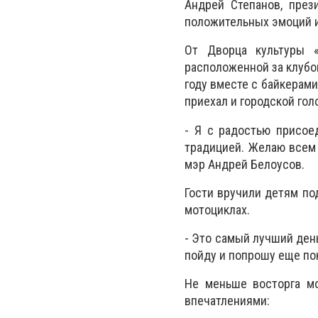
Андрей Степанов, през
положительных эмоций и
От Дворца культуры «
расположенной за клубо
году вместе с байкерами
приехал и городской гол
- Я с радостью присое
традицией. Желаю всем 
мэр Андрей Белоусов.
Гости вручили детям под
мотоциклах.
- Это самый лучший день
пойду и попрошу еще по
Не меньше восторга мо
впечатлениями: