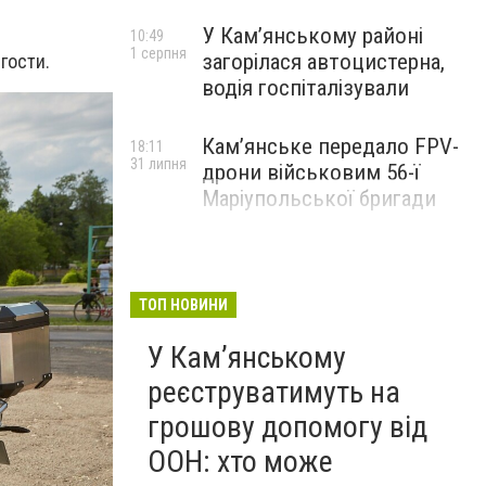
У Кам’янському районі
10:49
1 серпня
загорілася автоцистерна,
гости.
водія госпіталізували
Кам’янське передало FPV-
18:11
31 липня
дрони військовим 56-ї
Маріупольської бригади
ТОП НОВИНИ
У Кам’янському
реєструватимуть на
грошову допомогу від
ООН: хто може