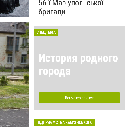
56-ї Маріупольської
бригади
СПЕЦТЕМА
История родного
города
Всі матеріали тут
ПІДПРИЄМСТВА КАМ'ЯНСЬКОГО