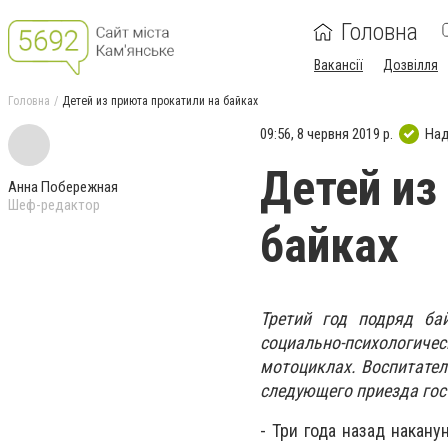
Головна
Вакансії
Дозвілля
Головна
Детей из приюта прокатили на байках
09:56, 8 червня 2019 р.
Над
Детей из
Анна Побережная
Шеф-редактор
байках
Третий год подряд ба
социально-психологич
мотоциклах. Воспитател
следующего приезда гос
- Три года назад накан