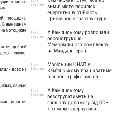
Кам’янське готується до
22:51
дарило много
3 серпня
зими: місто посилює
ным.
енергетичну стійкість
ой площадке,
критичної інфраструктури
к. В нынешнем
 на мотоцикле
У Кам’янському розпочали
16:46
3 серпня
реконструкцію
Меморіального комплексу
овится доброй
на Майдані Героїв
его, - сказал
Мобільний ЦНАП у
11:48
атили всех на
1 серпня
Кам’янському працюватиме
в серпні: графік виїздів
циклах, сейчас
У Кам’янському
11:18
1 серпня
реєструватимуть на
льно делятся
грошову допомогу від ООН:
хто може звернутися