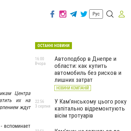
Рус
ОСТАННІ НОВИНИ
Автоподбор в Днепре и
16:00
Вчора
области: как купить
автомобиль без рисков и
лишних затрат
НОВИНИ КОМПАНІЙ
никам Центра
катить их на
У Кам’янському цього року
22:56
3 серпня
ерпением ждут
капітально відремонтують
вісім тротуарів
 - вспоминает