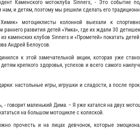
идент Каменского мотоклуба Sinners, - Это событие по
 нам, и детям, поэтому мы решили сделать его традицион
Химик» мотоциклисты колонной выехали к спортивн
м раннего развития детей «Умка», где их ждали 30 детише
 из каменских клубов Sinners и «Прометей» покатать детей
ова Андрей Белоусов.
динился к этой замечательной акции, которая уже стан
детям крепкого здоровья, успехов и всего самого наилучш
арки: настольные игры, игрушки и сладости, а после прок
, - говорит маленький Дима. – Я уже катался на двух мото
кататься на большом мотоцикле с коляской.
жно прочесть и на лицах девчонок, которые эмоциона