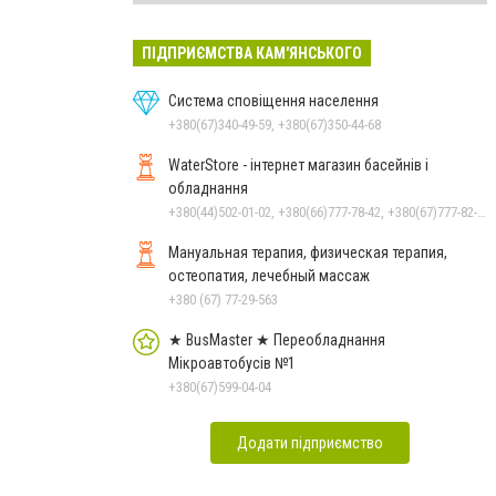
ПІДПРИЄМСТВА КАМ'ЯНСЬКОГО
Система сповіщення населення
+380(67)340-49-59, +380(67)350-44-68
WaterStore - інтернет магазин басейнів і
обладнання
+380(44)502-01-02, +380(66)777-78-42, +380(67)777-82-19, +380(67)890-80-80, +380(73)890-80-80, +380(44)502-01-03
Мануальная терапия, физическая терапия,
остеопатия, лечебный массаж
+380 (67) 77-29-563
★ BusMaster ★ Переобладнання
Мікроавтобусів №1
+380(67)599-04-04
Додати підприємство