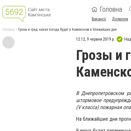
Головна
Вакансії
Дозвілля
Головна
Грозы и град: какая погода будет в Каменском в ближайшие дни
12:12, 9 червня 2019 р.
Над
Грозы и 
Каменск
В Днепропетровском ре
штормовое предупрежде
(V класса) пожарная опа
На ближайшие дни прогн
9 июня будет переменна