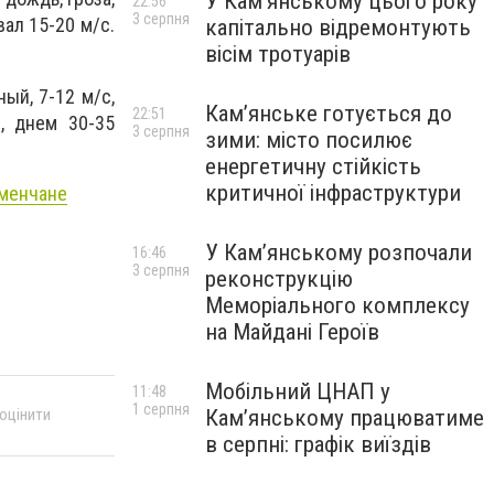
У Кам’янському цього року
22:56
3 серпня
ал 15-20 м/с.
капітально відремонтують
вісім тротуарів
ый, 7-12 м/с,
Кам’янське готується до
22:51
, днем 30-35
3 серпня
зими: місто посилює
енергетичну стійкість
критичної інфраструктури
аменчане
У Кам’янському розпочали
16:46
3 серпня
реконструкцію
Меморіального комплексу
на Майдані Героїв
Мобільний ЦНАП у
11:48
1 серпня
Кам’янському працюватиме
 оцінити
в серпні: графік виїздів