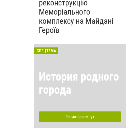
реконструкцію
Меморіального
комплексу на Майдані
Героїв
СПЕЦТЕМА
История родного
города
Всі матеріали тут