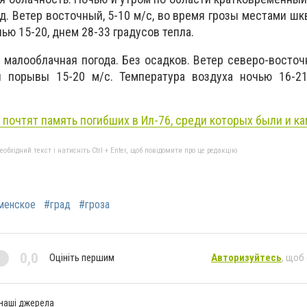
д. Ветер восточный, 5-10 м/с, во время грозы местами шкв
ью 15-20, днем 28-33 градусов тепла.
 малооблачная погода. Без осадков. Ветер северо-восточн
 порывы 15-20 м/с. Температура воздуха ночью 16-21
 почтят память погибших в Ил-76, среди которых были и к
бхідний текст і натисніть Ctrl + Enter, щоб повідомити про це редакцію
менское
#град
#гроза
0,0
Оцініть першим
Авторизуйтесь
, щоб
 наші джерела