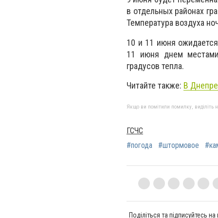
в отдельных районах гра
Температура воздуха ноч
10 и 11 июня ожидается
11 июня днем местами
градусов тепла.
Читайте также:
В Днепре
Якщо ви помітили помилку, виділіть нео
ГСЧС
#погода
#штормовое
#ка
Поділіться та підписуйтесь на