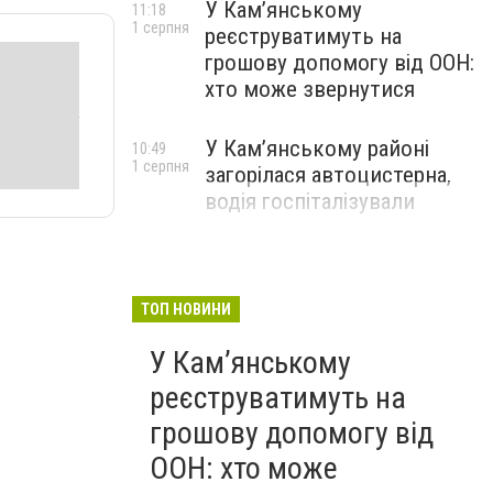
У Кам’янському
11:18
1 серпня
реєструватимуть на
грошову допомогу від ООН:
хто може звернутися
У Кам’янському районі
10:49
1 серпня
загорілася автоцистерна,
водія госпіталізували
ТОП НОВИНИ
У Кам’янському
реєструватимуть на
грошову допомогу від
ООН: хто може