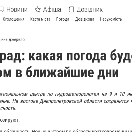
Новини
Афіша
Довідник
Оголошення
Карта міста
Погода
Довідкова
Нерухомість
ійне джерело
град: какая погода буд
ом в ближайшие дни
гиональном центре по гидрометеорологии на 9 и 10 и
ние. На востоке Днепропетровской области сохранится 
сность.
озируют:
я облачность. Ночью и утром по области кратковременный 