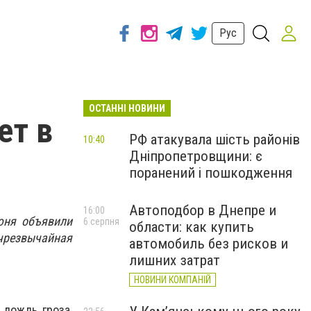
Рус
ОСТАННІ НОВИНИ
ет в
РФ атакувала шість районів
10:40
Дніпропетровщини: є
поранений і пошкодження
Автоподбор в Днепре и
16:00
юня объявили
6 серпня
области: как купить
чрезвычайная
автомобиль без рисков и
лишних затрат
НОВИНИ КОМПАНІЙ
дождь, гроза,