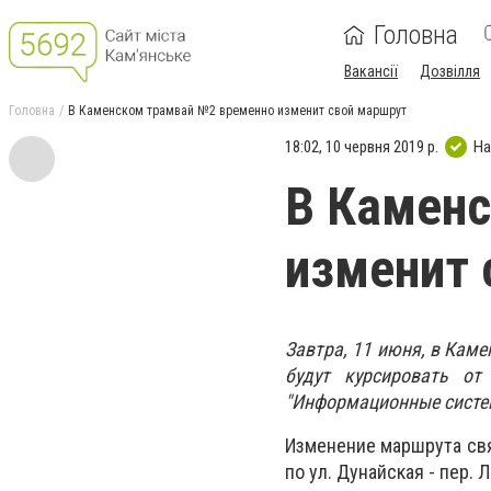
Головна
Вакансії
Дозвілля
Головна
В Каменском трамвай №2 временно изменит свой маршрут
18:02, 10 червня 2019 р.
На
В Камен
изменит 
Завтра, 11 июня, в Кам
будут курсировать о
"Информационные систе
Изменение маршрута свя
по ул. Дунайская - пер.