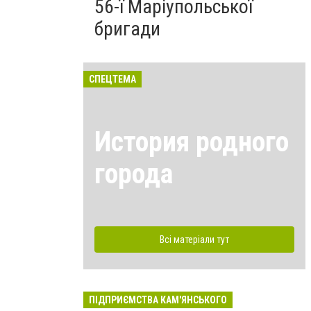
56-ї Маріупольської
бригади
СПЕЦТЕМА
История родного
города
Всі матеріали тут
ПІДПРИЄМСТВА КАМ'ЯНСЬКОГО