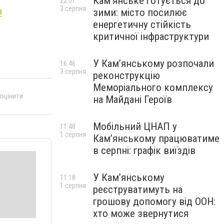
Кам’янське готується до
22:51
3 серпня
ы
зими: місто посилює
енергетичну стійкість
критичної інфраструктури
У Кам’янському розпочали
16:46
3 серпня
реконструкцію
Меморіального комплексу
 оцінити
на Майдані Героїв
Мобільний ЦНАП у
11:48
1 серпня
Кам’янському працюватиме
в серпні: графік виїздів
У Кам’янському
11:18
1 серпня
реєструватимуть на
грошову допомогу від ООН:
хто може звернутися