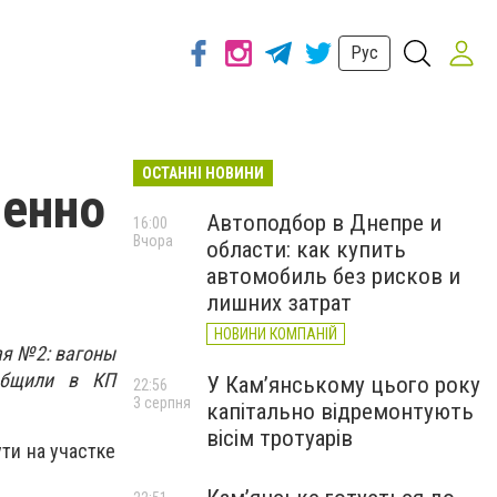
Рус
ОСТАННІ НОВИНИ
менно
Автоподбор в Днепре и
16:00
Вчора
области: как купить
автомобиль без рисков и
лишних затрат
НОВИНИ КОМПАНІЙ
ая №2: вагоны
общили в КП
У Кам’янському цього року
22:56
3 серпня
капітально відремонтують
вісім тротуарів
ти на участке