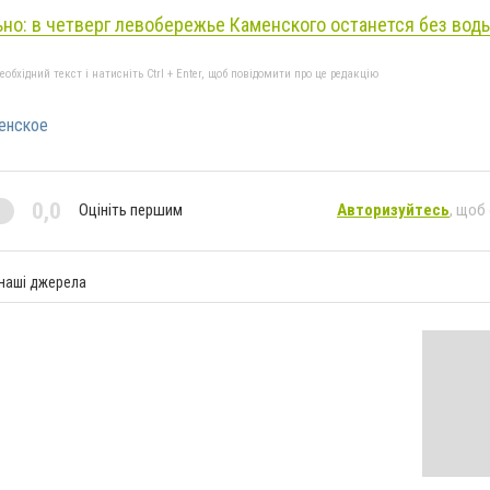
но: в четверг левобережье Каменского останется без вод
бхідний текст і натисніть Ctrl + Enter, щоб повідомити про це редакцію
енское
0,0
Оцініть першим
Авторизуйтесь
, щоб
 наші джерела