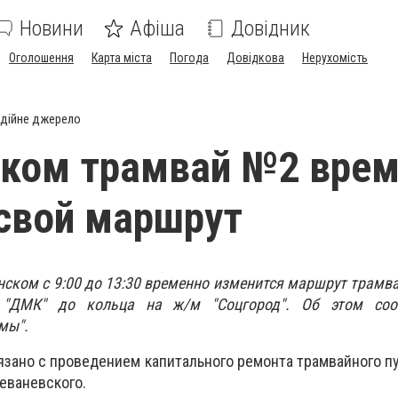
Новини
Афіша
Довідник
Оголошення
Карта міста
Погода
Довідкова
Нерухомість
дійне джерело
ском трамвай №2 вре
свой маршрут
енском с 9:00 до 13:30 временно изменится маршрут трамв
т "ДМК" до кольца на ж/м "Соцгород". Об этом со
мы".
зано с проведением капитального ремонта трамвайного пу
 Леваневского.