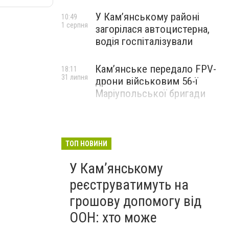
У Кам’янському районі
10:49
1 серпня
загорілася автоцистерна,
водія госпіталізували
Кам’янське передало FPV-
18:11
31 липня
дрони військовим 56-ї
Маріупольської бригади
ТОП НОВИНИ
У Кам’янському
реєструватимуть на
грошову допомогу від
ООН: хто може