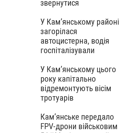
звернутися
У Кам’янському районі
загорілася
автоцистерна, водія
госпіталізували
У Кам’янському цього
року капітально
відремонтують вісім
тротуарів
Кам’янське передало
FPV-дрони військовим