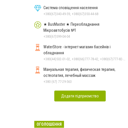
Система сповіщення населення
+380(67)340-49-59, +380(67)350-44-68
★ BusMaster ★ Переобладнання
Мікроавтобусів №1
+380(67)599-04-04
WaterStore - інтернет магазин басейнів і
обладнання
+380(44)502-01-02, +380(66)777-78-42, +380(67)777-82-19, +380(67)890-80-80, +380(73)890-80-80, +380(44)502-01-03
Мануальная терапия, физическая терапия,
остеопатия, лечебный массаж
+380 (67) 77-29-563
Додати підприємство
ОГОЛОШЕННЯ