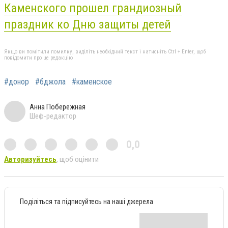
Каменского прошел грандиозный
праздник ко Дню защиты детей
Якщо ви помітили помилку, виділіть необхідний текст і натисніть Ctrl + Enter, щоб
повідомити про це редакцію
#донор
#бджола
#каменское
Анна Побережная
Шеф-редактор
0,0
Авторизуйтесь
, щоб оцінити
Поділіться та підписуйтесь на наші джерела