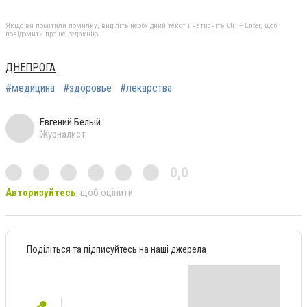
Якщо ви помітили помилку, виділіть необхідний текст і натисніть Ctrl + Enter, щоб
повідомити про це редакцію
ДНЕПРОГА
#медицина
#здоровье
#лекарства
Евгений Белый
Журналист
0,0
Авторизуйтесь
, щоб оцінити
Поділіться та підписуйтесь на наші джерела