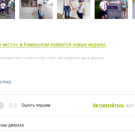
 місто»: в Каменском появятся новые муралы.
бхідний текст і натисніть Ctrl + Enter, щоб повідомити про це редакцію
отека
0,0
Оцініть першим
Авторизуйтесь
, щоб
 наші джерела