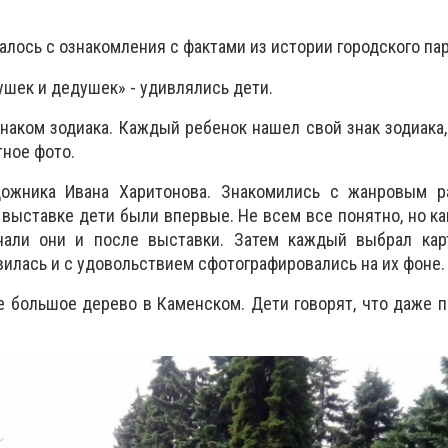
лось с ознакомления с фактами из истории городского пар
ушек и дедушек» - удивлялись дети.
наком зодиака. Каждый ребенок нашел свой знак зодиака,
тное фото.
дожника Ивана Харитонова. Знакомились с жанровым р
 выставке дети были впервые. Не всем все понятно, но ка
нали они и после выставки. Затем каждый выбрал карт
вилась и с удовольствием сфотографировались на их фоне.
е большое дерево в Каменском. Дети говорят, что даже 