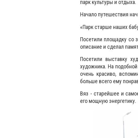
парк культуры и отдыха.
Начало путешествия нача
«Парк старше наших баб
Посетили площадку со з
описание и сделал памя
Посетили выставку ху
художника. На подобной
очень красиво, вспоми
больше всего ему понра
Вяз - старейшее и само
его мощную энергетику.