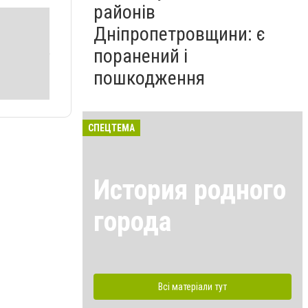
районів
Дніпропетровщини: є
поранений і
пошкодження
СПЕЦТЕМА
История родного
города
Всі матеріали тут