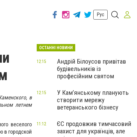
Рус
ОСТАННІ НОВИНИ
ли
Андрій Білоусов привітав
12:15
будівельників із
ом
професійним святом
У Кам’янському планують
12:15
Каменского, в
створити мережу
льном летнем
ветеранського бізнесу
ЄС продовжив тимчасовий
ого веселого
11:12
захист для українців, але
ю в городской