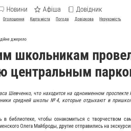
Новини
Афіша
Довідник
Оголошення
Карта міста
Погода
Довідкова
Нерухомість
дійне джерело
им школьникам прове
ию центральным парк
аса Шевченко, что находится на одноименном проспекте 
еники средней школы №4, которые отдыхают в пришко
ь в библиотеке, чтобы ознакомиться с творчеством сам
менского Олега Майброды, другие отправились на экскурси