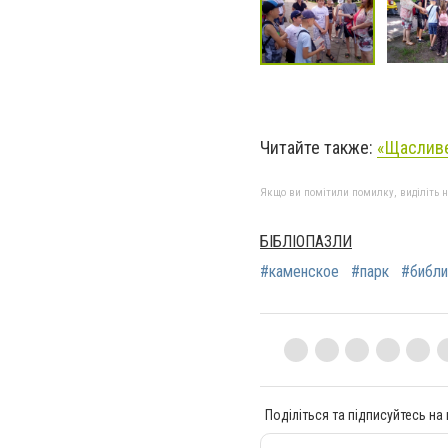
Читайте также:
«Щасливе
Якщо ви помітили помилку, виділіть нео
БІБЛІОПАЗЛИ
#каменское
#парк
#библи
Поділіться та підписуйтесь на