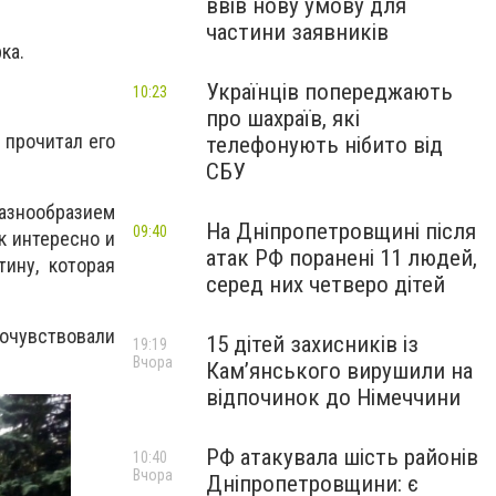
ввів нову умову для
частини заявників
ка.
Українців попереджають
10:23
про шахраїв, які
 прочитал его
телефонують нібито від
СБУ
азнообразием
На Дніпропетровщині після
09:40
к интересно и
атак РФ поранені 11 людей,
ину, которая
серед них четверо дітей
почувствовали
15 дітей захисників із
19:19
Вчора
Кам’янського вирушили на
відпочинок до Німеччини
РФ атакувала шість районів
10:40
Вчора
Дніпропетровщини: є