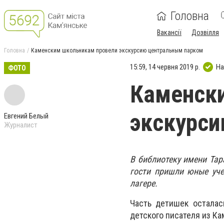
Головна
Вакансії
Дозвілля
Головна
Каменским школьникам провели экскурсию центральным парком
15:59, 14 червня 2019 р.
На
ФОТО
Каменск
экскурс
Евгений Белый
Журналист
В библиотеку имени Тар
гости пришли юные уч
лагере.
Часть детишек осталас
детского писателя из Ка