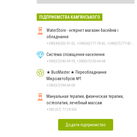
ПІДПРИЄМСТВА КАМ'ЯНСЬКОГО
WaterStore - інтернет магазин басейнів і
обладнання
+380(44)502-01-02, +380(66)777-78-42, +380(67)777-82-19, +380(67)890-80-80, +380(73)890-80-80, +380(44)502-01-03
Система сповіщення населення
+380(67)340-49-59, +380(67)350-44-68
★ BusMaster ★ Переобладнання
Мікроавтобусів №1
+380(67)599-04-04
Мануальная терапия, физическая терапия,
остеопатия, лечебный массаж
+380 (67) 77-29-563
Додати підприємство