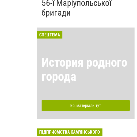
56-ї Маріупольської
бригади
СПЕЦТЕМА
История родного
города
Всі матеріали тут
ПІДПРИЄМСТВА КАМ'ЯНСЬКОГО