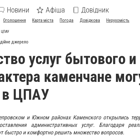
Новини
Афіша
Довідник
Оголошення
Карта міста
Погода
Довідкова
Нерухомість
в ЦПАУ
дійне джерело
тво услуг бытового и
ктера каменчане мог
 в ЦПАУ
епровском и Южном районах Каменского открылись тер
ставления административных услуг. Благодаря реал
ут быстро и комфортно решить множество вопросов.