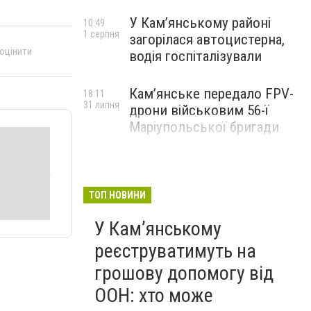
У Кам’янському районі
10:49
1 серпня
загорілася автоцистерна,
 оцінити
водія госпіталізували
Кам’янське передало FPV-
18:11
31 липня
дрони військовим 56-ї
Маріупольської бригади
ТОП НОВИНИ
У Кам’янському
реєструватимуть на
грошову допомогу від
ООН: хто може