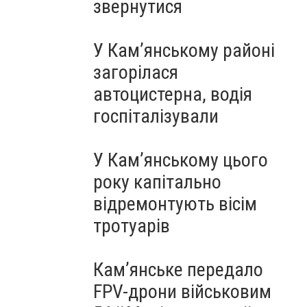
звернутися
У Кам’янському районі
загорілася
автоцистерна, водія
госпіталізували
У Кам’янському цього
року капітально
відремонтують вісім
тротуарів
Кам’янське передало
FPV-дрони військовим