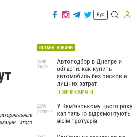
Рус
ОСТАННІ НОВИНИ
Автоподбор в Днепре и
16:00
Вчора
области: как купить
ут
автомобиль без рисков и
лишних затрат
НОВИНИ КОМПАНІЙ
У Кам’янському цього року
22:56
3 серпня
капітально відремонтують
риториальные
вісім тротуарів
изации этого