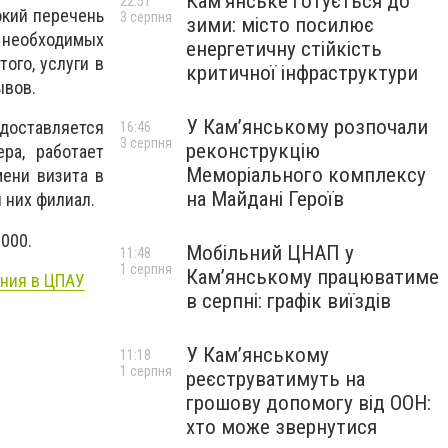
Кам’янське готується до
22:51
окий перечень
3 серпня
зими: місто посилює
 необходимых
енергетичну стійкість
ого, услуги в
критичної інфраструктури
ывов.
У Кам’янському розпочали
едоставляется
16:46
3 серпня
реконструкцію
ра, работает
Меморіального комплексу
ени визита в
на Майдані Героїв
 них филиал.
000.
Мобільний ЦНАП у
11:48
1 серпня
Кам’янському працюватиме
ения в
ЦПАУ
в серпні: графік виїздів
У Кам’янському
11:18
1 серпня
реєструватимуть на
грошову допомогу від ООН:
хто може звернутися