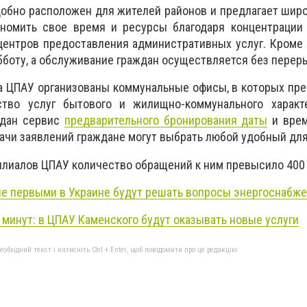
обно расположен для жителей районов и предлагает шир
ономить свое время и ресурсы благодаря концентрации
центров предоставления административных услуг. Кроме т
бботу, а обслуживание граждан осуществляется без перер
а ЦПАУ организованы коммунальные офисы, в которых пр
тво услуг бытового и жилищно-коммунального характе
ждан сервис
предварительного бронирования даты
и врем
ачи заявлений граждане могут выбрать любой удобный для
илиалов ЦПАУ количество обращений к ним превысило 400 
е первыми в Украине будут решать вопросы энергоснабж
 минут: в
ЦПАУ
Каменского будут оказывать новые услуги
бхідний текст і натисніть Ctrl + Enter, щоб повідомити про це редакцію