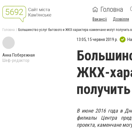
Головна
Вакансії
Дозвілля
Головна
Большинство услуг бытового и ЖКХ-характера каменчане могут получить 
13:05, 15 червня 2019 р.
На
Большинс
Анна Побережная
Шеф-редактор
ЖКХ-хара
получить
В июне 2016 года в Дн
филиалы Центра предо
проекта, каменчане мог