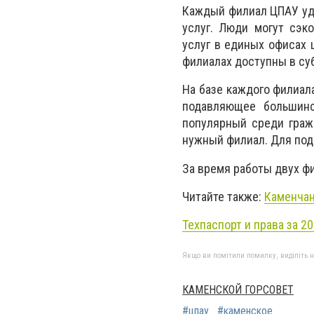
Каждый филиал ЦПАУ уд
услуг. Люди могут сэк
услуг в единых офисах 
филиалах доступны в су
На базе каждого филиал
подавляющее большинс
популярный среди гра
нужный филиал. Для под
За время работы двух ф
Читайте также:
Каменчан
Техпаспорт и права за 20
Якщо ви помітили помилку, виділіть нео
КАМЕНСКОЙ ГОРСОВЕТ
#цпау
#каменское