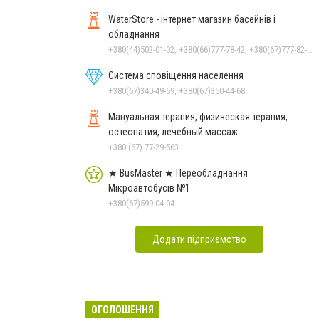
WaterStore - інтернет магазин басейнів і
обладнання
+380(44)502-01-02, +380(66)777-78-42, +380(67)777-82-19, +380(67)890-80-80, +380(73)890-80-80, +380(44)502-01-03
Система сповіщення населення
+380(67)340-49-59, +380(67)350-44-68
Мануальная терапия, физическая терапия,
остеопатия, лечебный массаж
+380 (67) 77-29-563
★ BusMaster ★ Переобладнання
Мікроавтобусів №1
+380(67)599-04-04
Додати підприємство
ОГОЛОШЕННЯ