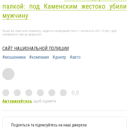
палкой: под Каменским жестоко убили
мужчину
Якщо ви помітили помилку, виділіть необхідний текст і натисніть Ctrl + Enter, щоб
повідомити про це редакцію
САЙТ НАЦИОНАЛЬНОЙ ПОЛИЦИИ
#мошенники
#компания
#днепр
#авто
0,0
Авторизуйтесь
, щоб оцінити
Поділіться та підписуйтесь на наші джерела