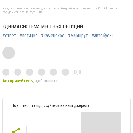
Якщо ви помітили помилку, виділіть необхідний текст і натисніть Ctrl + Enter, щоб
повідомити про це редакцію
ЕДИНАЯ СИСТЕМА МЕСТНЫХ ПЕТИЦИЙ
#ответ
#петиция
#каменское
#маршрут
#автобусы
0,0
Авторизуйтесь
, щоб оцінити
Поділіться та підписуйтесь на наші джерела