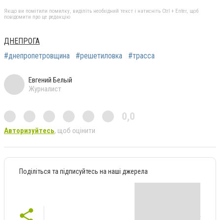
Якщо ви помітили помилку, виділіть необхідний текст і натисніть Ctrl + Enter, щоб
повідомити про це редакцію
ДНЕПРОГА
#днепропетровщина
#решетиловка
#трасса
Евгений Белый
Журналист
0,0
Авторизуйтесь
, щоб оцінити
Поділіться та підписуйтесь на наші джерела