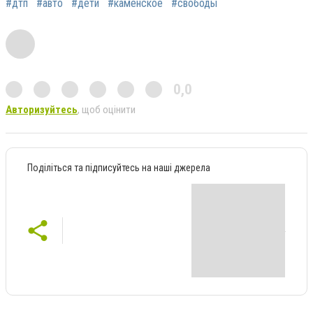
#дтп
#авто
#дети
#каменское
#свободы
0,0
Авторизуйтесь
, щоб оцінити
Поділіться та підписуйтесь на наші джерела