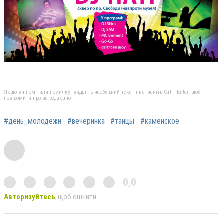
Якщо ви помітили помилку, виділіть необхідний текст і натисніть Ctrl + Enter, щоб
повідомити про це редакцію
#день_молодежи
#вечеринка
#танцы
#каменское
0,0
Авторизуйтесь
, щоб оцінити