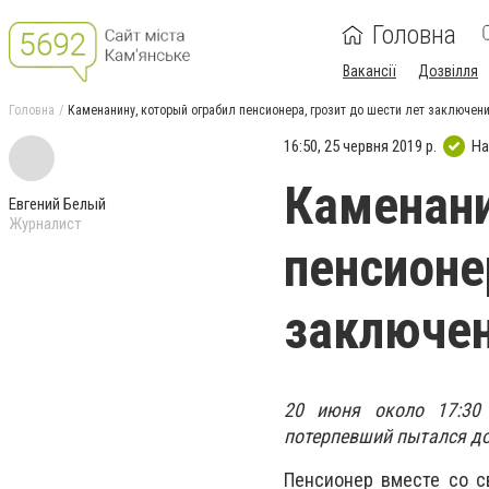
Головна
Вакансії
Дозвілля
Головна
Каменанину, который ограбил пенсионера, грозит до шести лет заключен
16:50, 25 червня 2019 р.
На
Каменани
Евгений Белый
Журналист
пенсионе
заключе
20 июня около 17:30 
потерпевший пытался дог
Пенсионер вместе со с