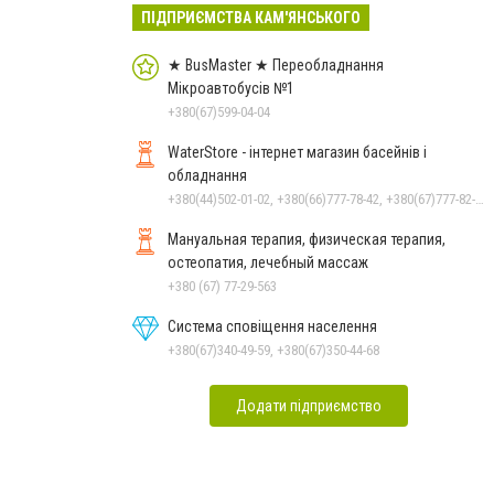
ПІДПРИЄМСТВА КАМ'ЯНСЬКОГО
★ BusMaster ★ Переобладнання
Мікроавтобусів №1
+380(67)599-04-04
WaterStore - інтернет магазин басейнів і
обладнання
+380(44)502-01-02, +380(66)777-78-42, +380(67)777-82-19, +380(67)890-80-80, +380(73)890-80-80, +380(44)502-01-03
Мануальная терапия, физическая терапия,
остеопатия, лечебный массаж
+380 (67) 77-29-563
Система сповіщення населення
+380(67)340-49-59, +380(67)350-44-68
Додати підприємство