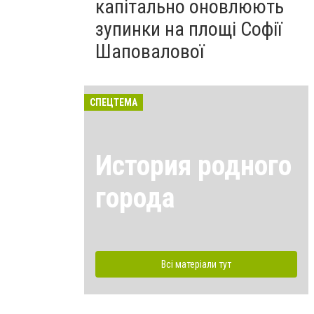
капітально оновлюють
зупинки на площі Софії
Шаповалової
СПЕЦТЕМА
История родного
города
Всі матеріали тут