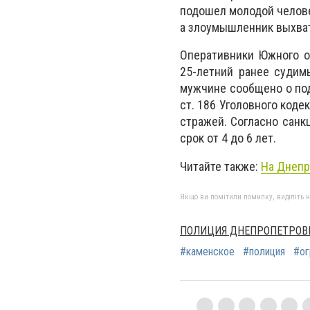
подошел молодой челове
а злоумышленник выхвати
Оперативники Южного о
25-летний ранее судим
мужчине сообщено о под
ст. 186 Уголовного коде
стражей. Согласно санк
срок от 4 до 6 лет.
Читайте также:
На Днепр
Якщо ви помітили помилку, виділіть нео
ПОЛИЦИЯ ДНЕПРОПЕТРО
#каменское
#полиция
#ог