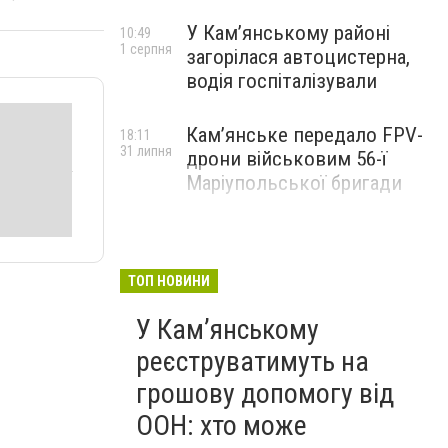
У Кам’янському районі
10:49
1 серпня
загорілася автоцистерна,
водія госпіталізували
Кам’янське передало FPV-
18:11
31 липня
дрони військовим 56-ї
Маріупольської бригади
ТОП НОВИНИ
У Кам’янському
реєструватимуть на
грошову допомогу від
ООН: хто може