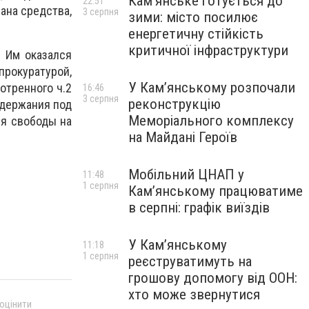
Кам’янське готується до
22:51
ана средства,
3 серпня
зими: місто посилює
енергетичну стійкість
критичної інфраструктури
 Им оказался
рокуратурой,
У Кам’янському розпочали
отренного ч.2
16:46
3 серпня
реконструкцію
одержания под
Меморіального комплексу
ия свободы на
на Майдані Героїв
Мобільний ЦНАП у
11:48
1 серпня
Кам’янському працюватиме
в серпні: графік виїздів
У Кам’янському
11:18
1 серпня
реєструватимуть на
грошову допомогу від ООН:
хто може звернутися
 оцінити