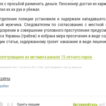
к с просьбой разменять деньги. Пенсионер достал из карм
л их из рук и убежал.
тделения полиции установили и задержали нападавшего.
ый мужчина. Следователем по согласованию с местной п
озрении в совершении уголовного преступления предусм
кса Украины (грабеж) и избрана мера пресечения в виде с
ции статьи, задержанному грозит наказание в виде лишен
опетровщине из автомата ранили 15-летнего парня.
бхідний текст і натисніть Ctrl + Enter, щоб повідомити про це редакцію
ВЩИНЫ
рабил
0,0
Оцініть першим
Авторизуйтесь
, щоб