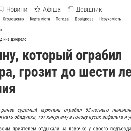
Новини
Афіша
Довідник
Оголошення
Карта міста
Погода
Довідкова
Нерухомість
ия
дійне джерело
ну, который ограбил
ра, грозит до шести л
ния
ранее судимый мужчина ограбил 63-летнего пенсион
нать обидчика, тот кинул ему в голову кусок асфальта и у
воим приятелем отдыхали на лавочке у своего подъезда