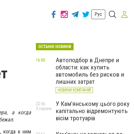
Рус
ОСТАННІ НОВИНИ
Автоподбор в Днепре и
16:00
области: как купить
ет
автомобиль без рисков и
лишних затрат
НОВИНИ КОМПАНІЙ
У Кам’янському цього року
22:56
3 серпня
капітально відремонтують
ера, а когда
вісім тротуарів
бежал.
, когда к ним