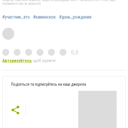
Якщо ви помітили помилку, виділіть необхідний текст і натисніть Ctrl + Enter, щоб
повідомити про це редакцію
#участник_ато
#каменское
#день_рождения
0,0
Авторизуйтесь
, щоб оцінити
Поділіться та підписуйтесь на наші джерела