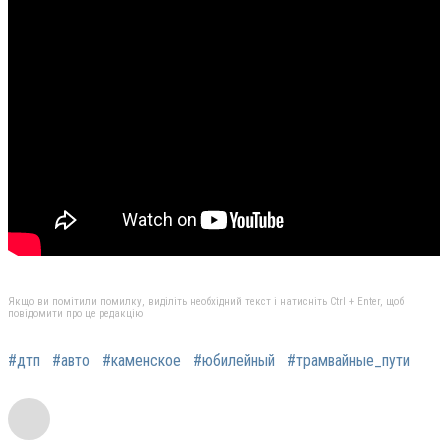
Якщо ви помітили помилку, виділіть необхідний текст і натисніть Ctrl + Enter, щоб
повідомити про це редакцію
#дтп
#авто
#каменское
#юбилейный
#трамвайные_пути