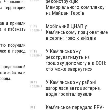
реконструкцію
ра Чернышова
Меморіального комплексу
а территории
на Майдані Героїв
ов и приняли
Мобільний ЦНАП у
11:48
е и избежать
1 серпня
Кам’янському працюватиме
в серпні: графік виїздів
утю поручили
лке в период
У Кам’янському
11:18
1 серпня
реєструватимуть на
грошову допомогу від ООН:
о проделанной
хто може звернутися
о хозяйства и
орода.
У Кам’янському районі
10:49
1 серпня
загорілася автоцистерна,
водія госпіталізували
Кам’янське передало FPV-
18:11