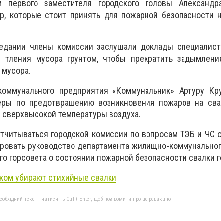
м первого заместителя городского головы Александ
р, которые стоит принять для пожарной безопасности н
едании члены комиссии заслушали доклады специалист
 тления мусора грунтом, чтобы прекратить задымлени
 мусора.
коммунального предприятия «Коммунальник» Артуру Кр
еры по предотвращению возникновения пожаров на сва
и сверхвысокой температуры воздуха.
тчитываться городской комиссии по вопросам ТЭБ и ЧС 
ировать руководство департамента жилищно-коммунальног
го горсовета о состоянии пожарной безопасности свалки г
ком убирают стихийные свалки
бхідний текст і натисніть Ctrl + Enter, щоб повідомити про це редакцію