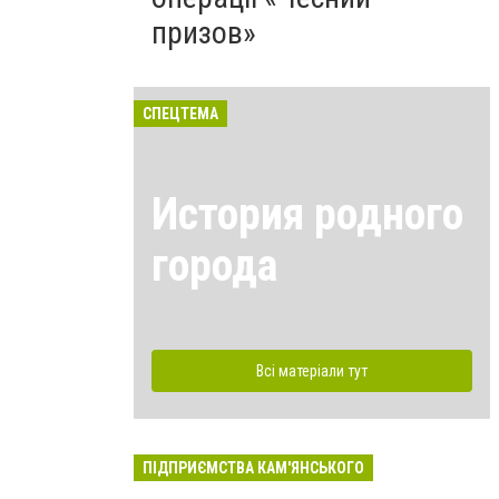
призов»
СПЕЦТЕМА
История родного
города
Всі матеріали тут
ПІДПРИЄМСТВА КАМ'ЯНСЬКОГО