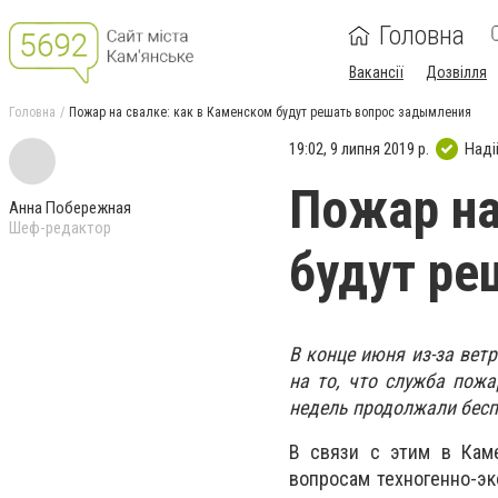
Головна
Вакансії
Дозвілля
Головна
Пожар на свалке: как в Каменском будут решать вопрос задымления
19:02, 9 липня 2019 р.
Наді
Пожар на
Анна Побережная
Шеф-редактор
будут ре
В конце июня из-за вет
на то, что служба пожа
недель продолжали бесп
В связи с этим в Кам
вопросам техногенно-э