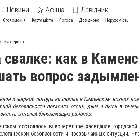
Новини
Афіша
Довідник
Оголошення
Карта міста
Погода
Довідкова
Нерухомість
йне джерело
 свалке: как в Камен
шать вопрос задымле
реной и жаркой погоды на свалке в Каменском возник по
рной безопасности погасила огонь, дым и пыль в течен
окоить жителей близлежащих районов.
енском состоялось внеочередное заседание городской
кологической безопасности и чрезвычайных ситуаций. Ч