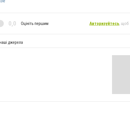
кое
0,0
Оцініть першим
Авторизуйтесь
, щоб
 наші джерела