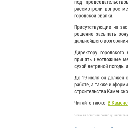
под председательство
рассмотрели вопрос ме
городской свалки.
Присутствующие на зас
решение засыпать зону
дальнейшего возгорания
Директору городского 
принять неотложные м
сухой ветреной погоды 
До 19 июля он должен о
работе, а также информ
строительства Каменско
Читайте также:
В Каменс
Якщо ви помітили помилку, виділіть нео