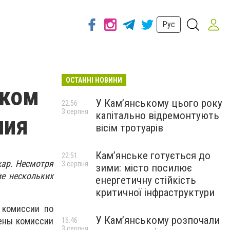
Рус
ОСТАННІ НОВИНИ
ском
У Кам’янському цього року
22:56
3 серпня
капітально відремонтують
ния
вісім тротуарів
Кам’янське готується до
22:51
жар. Несмотря
3 серпня
зими: місто посилює
ие нескольких
енергетичну стійкість
критичної інфраструктури
 комиссии по
У Кам’янському розпочали
лены комиссии
16:46
3 серпня