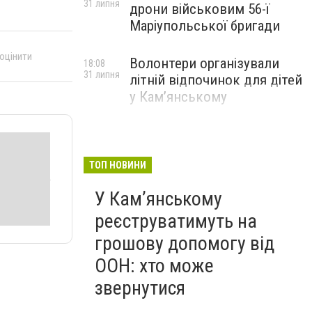
31 липня
дрони військовим 56-ї
Маріупольської бригади
 оцінити
Волонтери організували
18:08
31 липня
літній відпочинок для дітей
у Кам’янському
ТОП НОВИНИ
У Кам’янському
реєструватимуть на
грошову допомогу від
ООН: хто може
звернутися