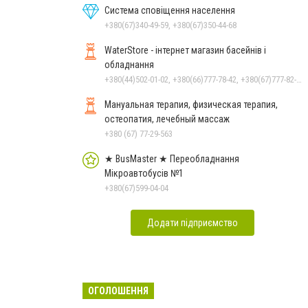
Система сповіщення населення
+380(67)340-49-59, +380(67)350-44-68
WaterStore - інтернет магазин басейнів і
обладнання
+380(44)502-01-02, +380(66)777-78-42, +380(67)777-82-19, +380(67)890-80-80, +380(73)890-80-80, +380(44)502-01-03
Мануальная терапия, физическая терапия,
остеопатия, лечебный массаж
+380 (67) 77-29-563
★ BusMaster ★ Переобладнання
Мікроавтобусів №1
+380(67)599-04-04
Додати підприємство
ОГОЛОШЕННЯ