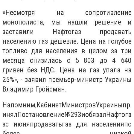
«Несмотря на сопротивление
монополиста, мы нашли решение и
заставили Нафтогаз продавать
населению газ дешевле. Цена на голубое
топливо для населения в целом за три
месяца снизилась с 5 803 до 4 640
гривен без НДС. Цена на газ упала на
25%», - заявил премьер-министр Украины
Владимир Гройсман.
Напомним
,
Кабинет
Министров
Украины
пр
инял
Постановление
№293
и
обязал
Нафтога
з
с июня
продавать
газ
для
населения
по
более низкой