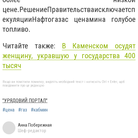
цене.
Решение
Правительства
исключает
сп
екуляции
Нафтогаза
с ценами
на голубое
топливо.
Читайте также:
В Каменском осудят
женщину, укравшую у государства 400
тысяч
Якщо ви помітили помилку, виділіть необхідний текст і натисніть Ctrl + Enter, щоб
повідомити про це редакцію
"УРЯДОВИЙ ПОРТАЛ"
#цена
#газ
#кабмин
Анна Побережная
Шеф-редактор