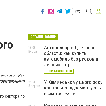
Рус
ОСТАННІ НОВИНИ
ого
Автоподбор в Днепре и
16:00
Вчора
области: как купить
автомобиль без рисков и
лишних затрат
НОВИНИ КОМПАНІЙ
енского. Как
новительными
У Кам’янському цього року
22:56
3 серпня
капітально відремонтують
вісім тротуарів
го сектора по