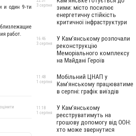
Кам’янське готується до
22:51
3 серпня
и и один 9-ти
зими: місто посилює
енергетичну стійкість
критичної інфраструктури
 близлежащие
ия работ.
У Кам’янському розпочали
16:46
3 серпня
реконструкцію
Меморіального комплексу
на Майдані Героїв
Мобільний ЦНАП у
11:48
1 серпня
Кам’янському працюватиме
в серпні: графік виїздів
У Кам’янському
 оцінити
11:18
1 серпня
реєструватимуть на
грошову допомогу від ООН:
хто може звернутися