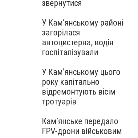
звернутися
У Кам’янському районі
загорілася
автоцистерна, водія
госпіталізували
У Кам’янському цього
року капітально
відремонтують вісім
тротуарів
Кам’янське передало
FPV-дрони військовим