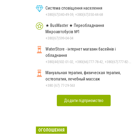
Система сповіщення населення
+380(67)340-49-59, +380(67)350-44-68
★ BusMaster ★ Переобладнання
Мікроавтобусів №1
+380(67)599-04-04
WaterStore - інтернет магазин басейнів і
обладнання
+380(44)502-01-02, +380(66)777-78-42, +380(67)777-82-19, +380(67)890-80-80, +380(73)890-80-80, +380(44)502-01-03
Мануальная терапия, физическая терапия,
остеопатия, лечебный массаж
+380 (67) 77-29-563
Додати підприємство
ОГОЛОШЕННЯ