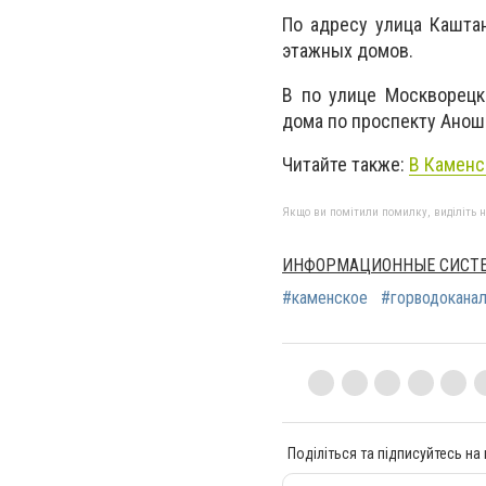
По адресу улица Каштан
этажных домов.
В по улице Москворецк
дома по проспекту Анош
Читайте также:
В Каменс
Якщо ви помітили помилку, виділіть нео
ИНФОРМАЦИОННЫЕ СИСТ
#каменское
#горводокана
Поділіться та підписуйтесь на