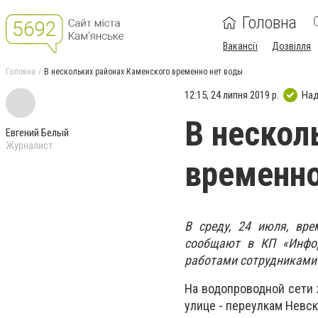
Головна
Вакансії
Дозвілля
Головна
В нескольких районах Каменского временно нет воды
12:15, 24 липня 2019 р.
Над
В нескол
Евгений Белый
Журналист
временно
В среду, 24 июля, вре
сообщают в КП «Инфор
работами сотрудниками
На водопроводной сети 
улице - переулкам Невс