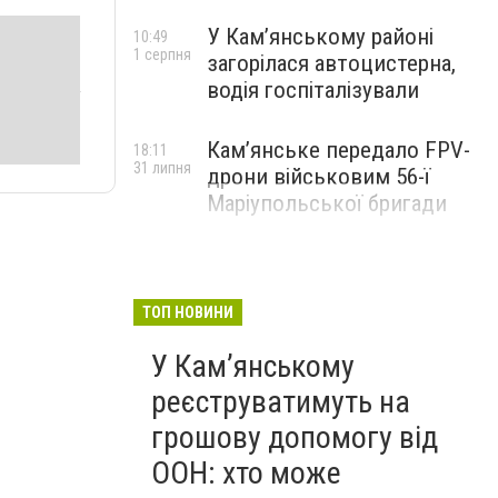
У Кам’янському районі
10:49
1 серпня
загорілася автоцистерна,
водія госпіталізували
Кам’янське передало FPV-
18:11
31 липня
дрони військовим 56-ї
Маріупольської бригади
ТОП НОВИНИ
У Кам’янському
реєструватимуть на
грошову допомогу від
ООН: хто може