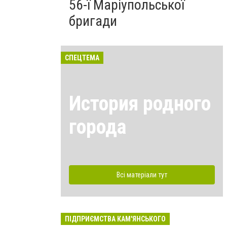
56-ї Маріупольської
бригади
СПЕЦТЕМА
История родного
города
Всі матеріали тут
ПІДПРИЄМСТВА КАМ'ЯНСЬКОГО