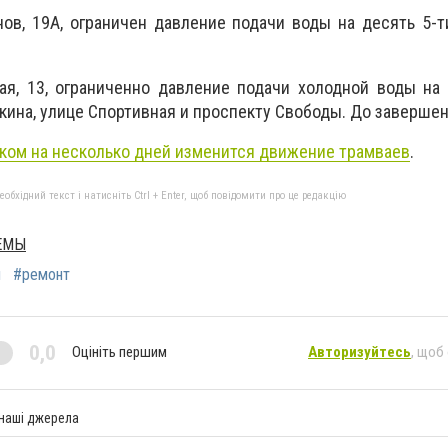
ов, 19А, ограничен давление подачи воды на десять 5-т
ая, 13, ограниченно давление подачи холодной воды на
кина, улице Спортивная и проспекту Свободы. До завершен
ком на несколько дней изменится движение трамваев
.
бхідний текст і натисніть Ctrl + Enter, щоб повідомити про це редакцію
ЕМЫ
л
#ремонт
0,0
Оцініть першим
Авторизуйтесь
, щоб
 наші джерела