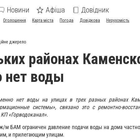
Новини
Афіша
Довідник
Оголошення
Карта міста
Погода
Довідкова
Нерухомість
ійне джерело
ьких районах Каменск
 нет воды
менно нет воды на улицах в трех разных районах Кам
мационные системы», связано это с ремонтно-восста
 КП «Горводоканал».
ж/м БАМ ограничен давление подачи воды на дома частно
ким, и прилегающим улицам.