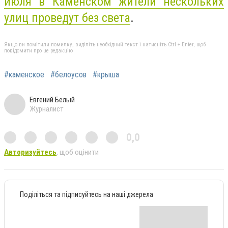
июля в Каменском жители нескольких
улиц проведут без света
.
Якщо ви помітили помилку, виділіть необхідний текст і натисніть Ctrl + Enter, щоб
повідомити про це редакцію
#каменское
#белоусов
#крыша
Евгений Белый
Журналист
0,0
Авторизуйтесь
, щоб оцінити
Поділіться та підписуйтесь на наші джерела