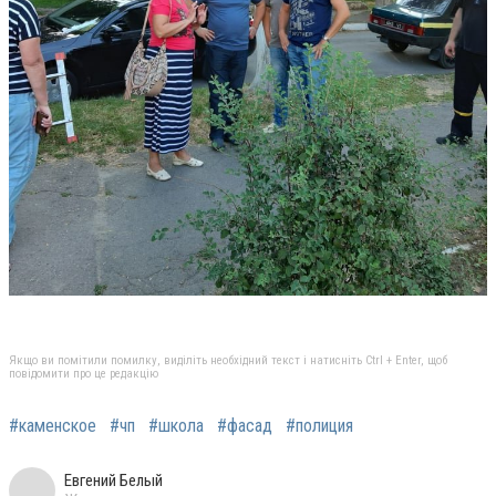
Якщо ви помітили помилку, виділіть необхідний текст і натисніть Ctrl + Enter, щоб
повідомити про це редакцію
#каменское
#чп
#школа
#фасад
#полиция
Евгений Белый