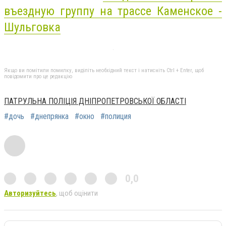
въездную группу на трассе Каменское -
Шульговка
Якщо ви помітили помилку, виділіть необхідний текст і натисніть Ctrl + Enter, щоб
повідомити про це редакцію
ПАТРУЛЬНА ПОЛІЦІЯ ДНІПРОПЕТРОВСЬКОЇ ОБЛАСТІ
#дочь
#днепрянка
#окно
#полиция
0,0
Авторизуйтесь
, щоб оцінити