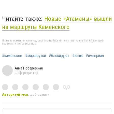
Читайте также:
Новые «Атаманы» вышли
на маршруты Каменского
Якщо ви помітили помилку, виділіть необхідний текст і натисніть Ctrl + Enter, щоб
повідомити про це редакцію
#каменское
#маршрутки
#блокируют
#юник
#империал
Анна Побережная
Шеф-редактор
0,0
Авторизуйтесь
, щоб оцінити