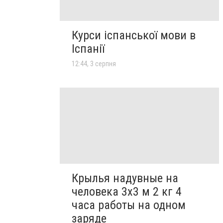
Курси іспанської мови в
Іспанії
12:44, 3 серпня
Крылья надувные на
человека 3х3 м 2 кг 4
часа работы на одном
заряде