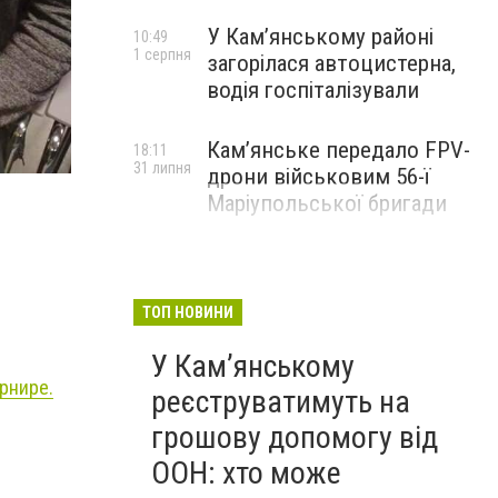
У Кам’янському районі
10:49
1 серпня
загорілася автоцистерна,
водія госпіталізували
Кам’янське передало FPV-
18:11
31 липня
дрони військовим 56-ї
Маріупольської бригади
ТОП НОВИНИ
У Кам’янському
рнире.
реєструватимуть на
грошову допомогу від
ООН: хто може