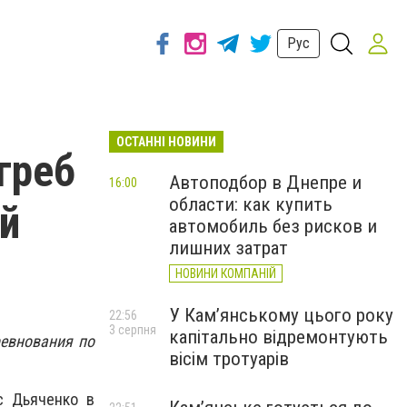
Рус
ОСТАННІ НОВИНИ
греб
Автоподбор в Днепре и
16:00
области: как купить
й
автомобиль без рисков и
лишних затрат
НОВИНИ КОМПАНІЙ
У Кам’янському цього року
22:56
3 серпня
капітально відремонтують
ревнования по
вісім тротуарів
с Дьяченко в