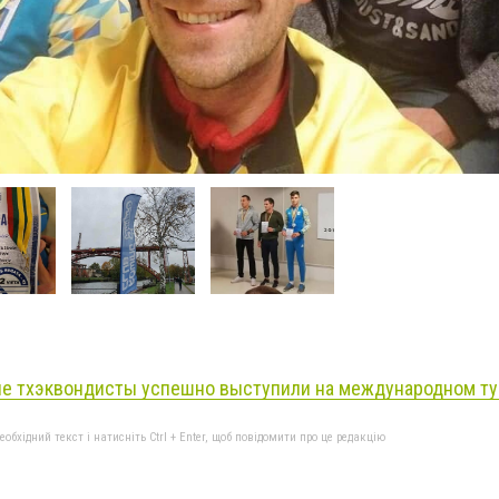
е тхэквондисты успешно выступили на международном ту
бхідний текст і натисніть Ctrl + Enter, щоб повідомити про це редакцію