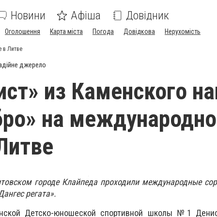
Новини
Афіша
Довідник
Оголошення
Карта міста
Погода
Довідкова
Нерухомість
е в Литве
адійне джерело
ст» из Каменского на
бро» на международно
 Литве
литовском городе Клайпеда проходили международные со
Дангес регата».
енской Детско-юношеской спортивной школы №1 Дени