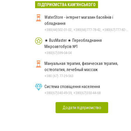
ПІДПРИЄМСТВА КАМ'ЯНСЬКОГО
WaterStore - інтернет магазин басейнів і
обладнання
+380(44)502-01-02, +380(66)777-78-42, +380(67)777-82-19, +380(67)890-80-80, +380(73)890-80-80, +380(44)502-01-03
★ BusMaster ★ Переобладнання
Мікроавтобусів №1
+380(67)599-04-04
Мануальная терапия, физическая терапия,
остеопатия, лечебный массаж
+380 (67) 77-29-563
Система сповіщення населення
+380(67)340-49-59, +380(67)350-44-68
Додати підприємство