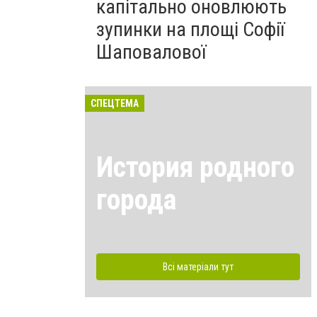
капітально оновлюють
зупинки на площі Софії
Шаповалової
СПЕЦТЕМА
История родного
города
Всі матеріали тут