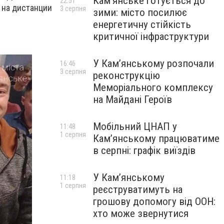
Кам’янське готується до
22:51
 на дистанции
3 серпня
зими: місто посилює
енергетичну стійкість
критичної інфраструктури
У Кам’янському розпочали
16:46
3 серпня
реконструкцію
Меморіального комплексу
на Майдані Героїв
Мобільний ЦНАП у
11:48
1 серпня
Кам’янському працюватиме
в серпні: графік виїздів
У Кам’янському
11:18
1 серпня
реєструватимуть на
грошову допомогу від ООН:
хто може звернутися