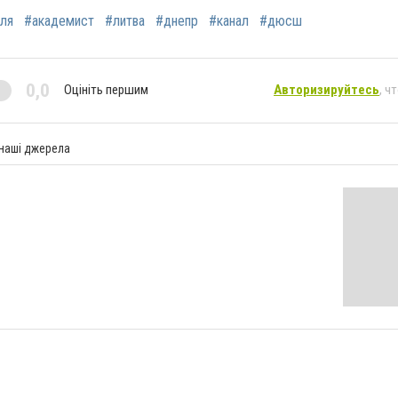
ля
#академист
#литва
#днепр
#канал
#дюсш
0,0
Оцініть першим
Авторизируйтесь
, ч
 наші джерела