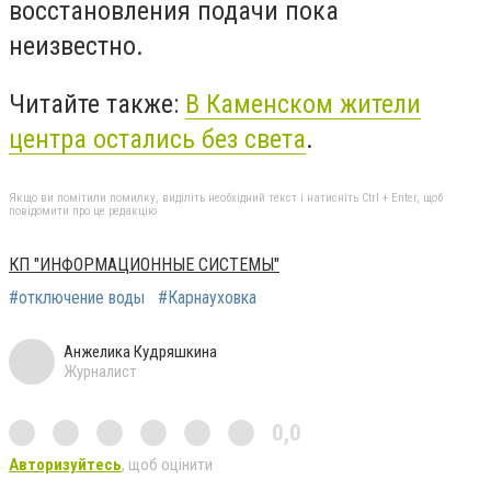
восстановления подачи пока
неизвестно.
Читайте также:
В Каменском жители
центра остались без света
.
Якщо ви помітили помилку, виділіть необхідний текст і натисніть Ctrl + Enter, щоб
повідомити про це редакцію
КП "ИНФОРМАЦИОННЫЕ СИСТЕМЫ"
#отключение воды
#Карнауховка
Анжелика Кудряшкина
Журналист
0,0
Авторизуйтесь
, щоб оцінити