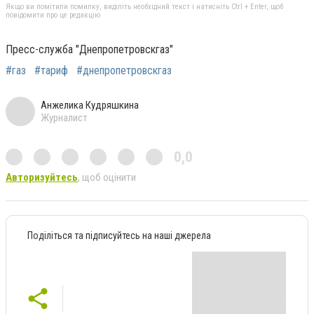
Якщо ви помітили помилку, виділіть необхідний текст і натисніть Ctrl + Enter, щоб
повідомити про це редакцію
Пресс-служба "Днепропетровскгаз"
#газ
#тариф
#днепропетровскгаз
Анжелика Кудряшкина
Журналист
0,0
Авторизуйтесь
, щоб оцінити
Поділіться та підписуйтесь на наші джерела