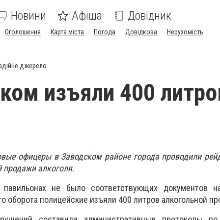
Новини
Афіша
Довідник
Оголошення
Карта міста
Погода
Довідкова
Нерухомість
адійне джерело
ком изъяли 400 литро
овые офицеры в Заводском районе города проводили рей
й продажи алкоголя.
 павильонах не было соответствующих документов н
го оборота полицейские изъяли 400 литров алкогольной пр
рушений составили административные протоколы по 