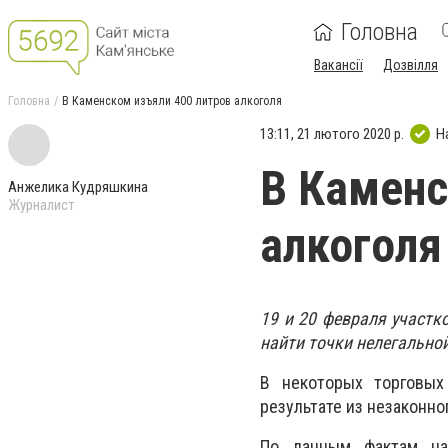
Головна
Вакансії
Дозвілля
Головна
В Каменском изъяли 400 литров алкоголя
13:11, 21 лютого 2020 р.
Н
В Каменс
Анжелика Кудряшкина
Журналист
алкоголя
19 и 20 февраля участк
найти точки нелегально
В некоторых торговых
результате из незаконно
По данным фактам на