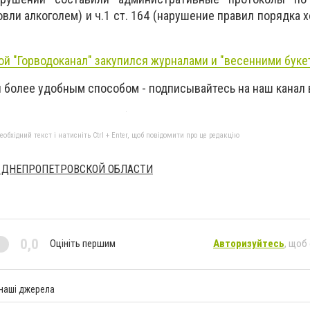
вли алкоголем) и ч.1 ст. 164 (нарушение правил порядка 
й "Горводоканал" закупился журналами и "весенними буке
 более удобным способом - подписывайтесь на наш канал
бхідний текст і натисніть Ctrl + Enter, щоб повідомити про це редакцію
 ДНЕПРОПЕТРОВСКОЙ ОБЛАСТИ
0,0
Оцініть першим
Авторизуйтесь
, щоб
 наші джерела