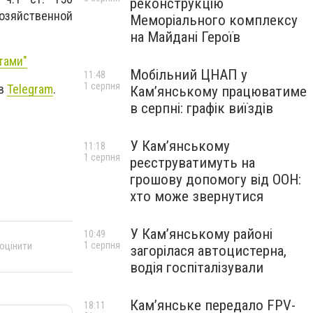
реконструкцію
хозяйственной
Меморіального комплексу
на Майдані Героїв
тами"
Мобільний ЦНАП у
11:48
1 серпня
 в
Telegram
.
Кам’янському працюватиме
в серпні: графік виїздів
У Кам’янському
11:18
1 серпня
реєструватимуть на
грошову допомогу від ООН:
хто може звернутися
У Кам’янському районі
10:49
1 серпня
 оцінити
загорілася автоцистерна,
водія госпіталізували
Кам’янське передало FPV-
18:11