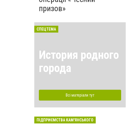
призов»
СПЕЦТЕМА
История родного
города
Всі матеріали тут
ПІДПРИЄМСТВА КАМ'ЯНСЬКОГО