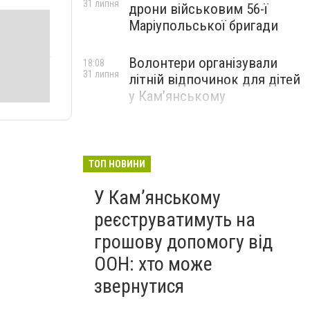
31 липня
дрони військовим 56-ї
Маріупольської бригади
Волонтери організували
18:08
31 липня
літній відпочинок для дітей
у Кам’янському
ТОП НОВИНИ
У Кам’янському
реєструватимуть на
грошову допомогу від
ООН: хто може
звернутися