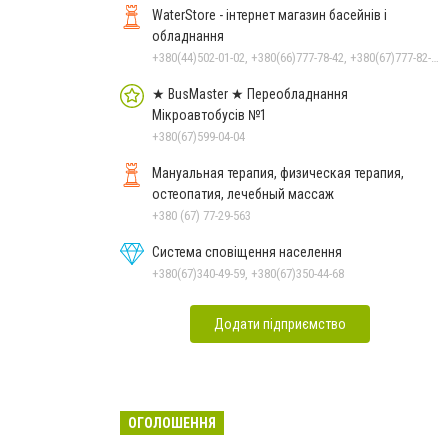
WaterStore - інтернет магазин басейнів і
обладнання
+380(44)502-01-02, +380(66)777-78-42, +380(67)777-82-19, +380(67)890-80-80, +380(73)890-80-80, +380(44)502-01-03
★ BusMaster ★ Переобладнання
Мікроавтобусів №1
+380(67)599-04-04
Мануальная терапия, физическая терапия,
остеопатия, лечебный массаж
+380 (67) 77-29-563
Система сповіщення населення
+380(67)340-49-59, +380(67)350-44-68
Додати підприємство
ОГОЛОШЕННЯ