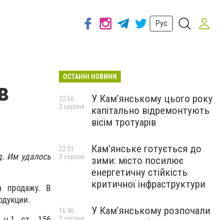
Рус
ОСТАННІ НОВИНИ
в
У Кам’янському цього року
22:56
3 серпня
капітально відремонтують
вісім тротуарів
Кам’янське готується до
22:51
д. Им удалось
3 серпня
зими: місто посилює
енергетичну стійкість
критичної інфраструктури
а продажу. В
одукции.
У Кам’янському розпочали
16:46
ч.1 ст. 156
3 серпня