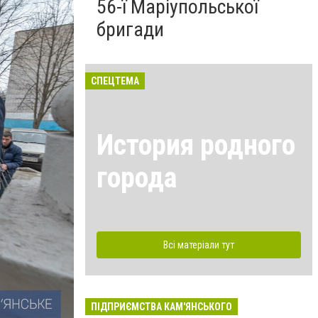
56-ї Маріупольської
бригади
СПЕЦТЕМА
История родного
города
Всі матеріали тут
ПІДПРИЄМСТВА КАМ'ЯНСЬКОГО