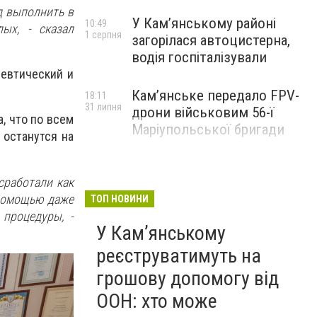
д выполнить в
У Кам’янському районі
10:49
ых, - сказал
1 серпня
загорілася автоцистерна,
водія госпіталізували
евтический и
Кам’янське передало FPV-
18:11
31 липня
дрони військовим 56-ї
, что по всем
Маріупольської бригади
 останутся на
сработали как
 помощью даже
ТОП НОВИНИ
 процедуры, -
У Кам’янському
реєструватимуть на
грошову допомогу від
ООН: хто може