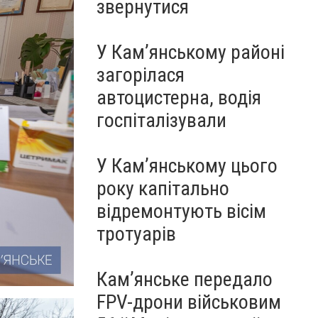
звернутися
У Кам’янському районі
загорілася
автоцистерна, водія
госпіталізували
У Кам’янському цього
року капітально
відремонтують вісім
тротуарів
Кам’янське передало
FPV-дрони військовим