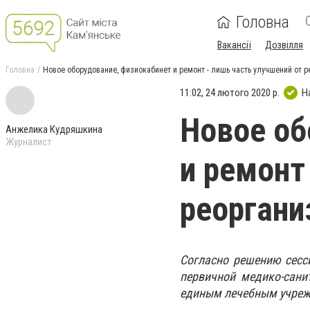
Головна
Вакансії
Дозвілля
Головна
Новое оборудование, физиокабинет и ремонт - лишь часть улучшений от
11:02, 24 лютого 2020 р.
Н
Новое об
Анжелика Кудряшкина
Журналист
и ремонт
реорган
Согласно решению сесс
первичной медико-са
единым лечебным учреж