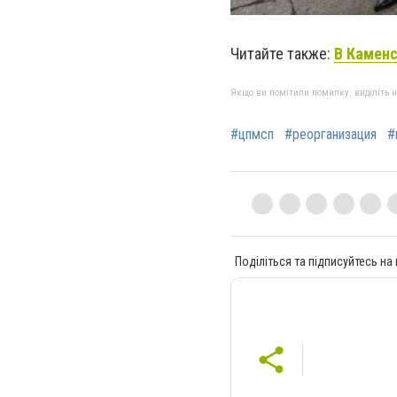
Читайте также:
В Камен
Якщо ви помітили помилку, виділіть нео
#цпмсп
#реорганизация
#
Поділіться та підписуйтесь на