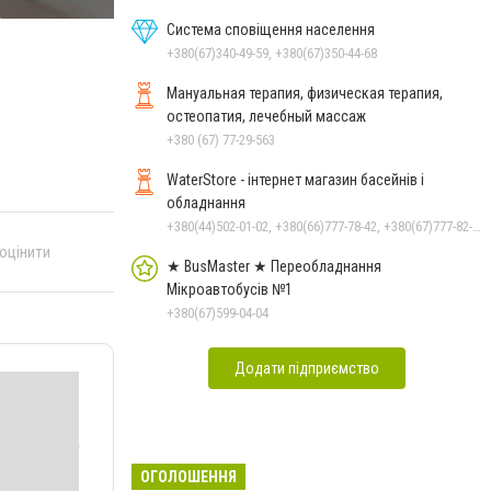
Система сповіщення населення
+380(67)340-49-59, +380(67)350-44-68
Мануальная терапия, физическая терапия,
остеопатия, лечебный массаж
+380 (67) 77-29-563
WaterStore - інтернет магазин басейнів і
обладнання
+380(44)502-01-02, +380(66)777-78-42, +380(67)777-82-19, +380(67)890-80-80, +380(73)890-80-80, +380(44)502-01-03
 оцінити
★ BusMaster ★ Переобладнання
Мікроавтобусів №1
+380(67)599-04-04
Додати підприємство
ОГОЛОШЕННЯ