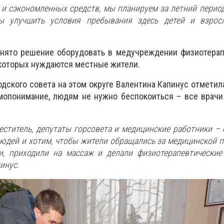
и и сэкономленных средств, мы планируем за летний перио
ы улучшить условия пребывания здесь детей и взросл
нято решение оборудовать в медучреждении физиотерап
которых нуждаются местные жители.
дского совета на этом округе Валентина Капинус отметила
мопонимание, людям не нужно беспокоиться – все врачи
меститель, депутаты горсовета и медицинские работники – 
людей и хотим, чтобы жители обращались за медицинской
и, приходили на массаж и делали физиотерапевтические
инус.