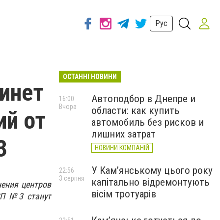
Рус
ОСТАННІ НОВИНИ
инет
Автоподбор в Днепре и
16:00
Вчора
области: как купить
ий от
автомобиль без рисков и
лишних затрат
3
НОВИНИ КОМПАНІЙ
У Кам’янському цього року
22:56
3 серпня
капітально відремонтують
нения центров
вісім тротуарів
П №3 станут