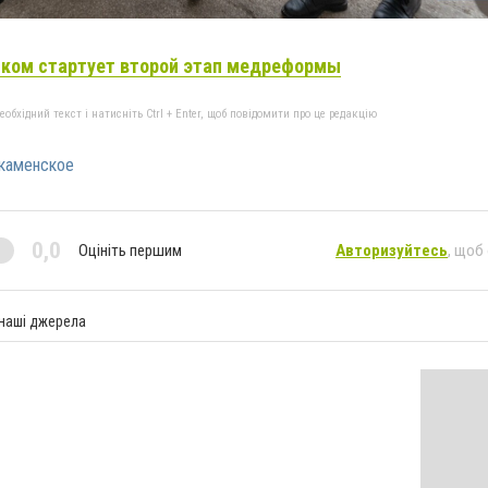
ском стартует второй этап медреформы
бхідний текст і натисніть Ctrl + Enter, щоб повідомити про це редакцію
каменское
0,0
Оцініть першим
Авторизуйтесь
, щоб
 наші джерела