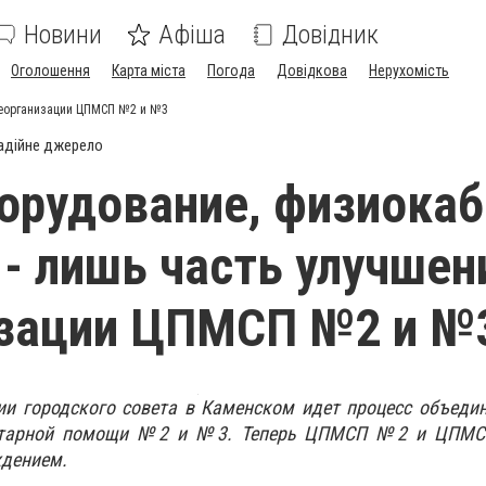
Новини
Афіша
Довідник
Оголошення
Карта міста
Погода
Довідкова
Нерухомість
 реорганизации ЦПМСП №2 и №3
адійне джерело
орудование, физиокаб
 - лишь часть улучшен
изации ЦПМСП №2 и №
ии городского совета в Каменском идет процесс объеди
нитарной помощи №2 и №3. Теперь ЦПМСП №2 и ЦПМС
дением.