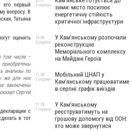
Кам’янське готується до
22:51
а его первый
3 серпня
зими: місто посилює
му вопросу. В
енергетичну стійкість
ская, Татьяна
критичної інфраструктури
У Кам’янському розпочали
огут оценить
16:46
3 серпня
реконструкцію
Меморіального комплексу
в том числе –
на Майдані Героїв
 приобретены
ть анализы по
Мобільний ЦНАП у
11:48
му же для них
1 серпня
Кам’янському працюватиме
же заключены
в серпні: графік виїздів
сказал Сергей
У Кам’янському
11:18
1 серпня
декларации с
реєструватимуть на
сделать в тот
грошову допомогу від ООН:
хто може звернутися