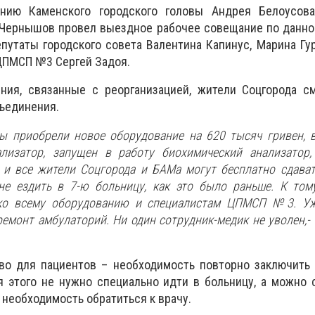
нию Каменского городского головы Андрея Белоусов
 Чернышов провел выездное рабочее совещание по данно
путаты городского совета Валентина Капинус, Марина Гур
ЦПМСП №3 Сергей Задоя.
ния, связанные с реорганизацией, жители Соцгорода см
ъединения.
ы приобрели новое оборудование на 620 тысяч гривен, 
ализатор, запущен в работу биохимический анализатор,
 и все жители Соцгорода и БАМа могут бесплатно сдава
 не ездить в 7-ю больницу, как это было раньше. К то
 ко всему оборудованию и специалистам ЦПМСП №3. У
ремонт амбулаторий. Ни один сотрудник-медик не уволен,- 
во для пациентов – необходимость повторно заключить 
 этого не нужно специально идти в больницу, а можно 
 необходимость обратиться к врачу.