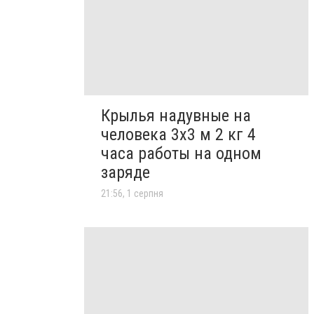
Крылья надувные на
человека 3х3 м 2 кг 4
часа работы на одном
заряде
21:56, 1 серпня