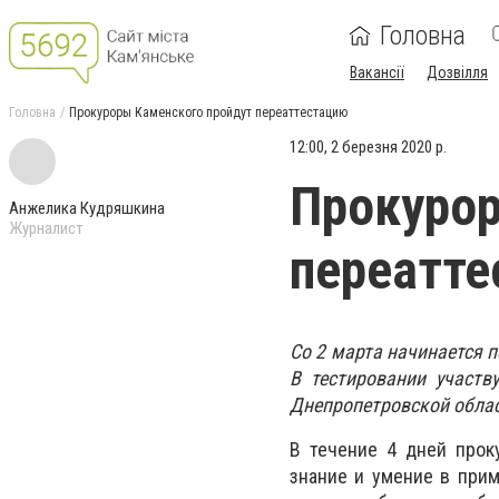
Головна
Вакансії
Дозвілля
Головна
Прокуроры Каменского пройдут переаттестацию
12:00, 2 березня 2020 р.
Прокурор
Анжелика Кудряшкина
Журналист
переатт
Со 2 марта начинается 
В тестировании участв
Днепропетровской облас
В течение 4 дней прок
знание и умение в прим