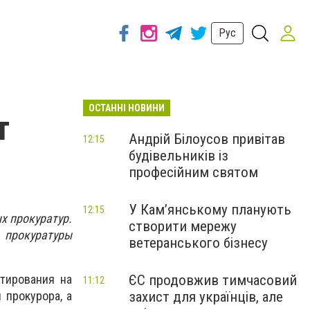
Рус
ОСТАННІ НОВИНИ
т
Андрій Білоусов привітав
12:15
будівельників із
професійним святом
У Кам’янському планують
12:15
х прокуратур.
створити мережу
 прокуратуры
ветеранського бізнесу
ЄС продовжив тимчасовий
тирования на
11:12
захист для українців, але
 прокурора, а