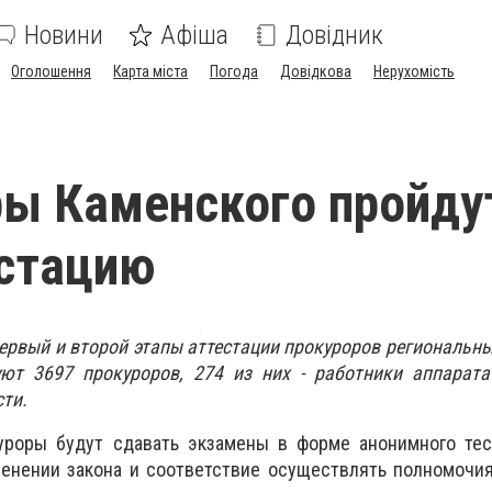
Новини
Афіша
Довідник
Оголошення
Карта міста
Погода
Довідкова
Нерухомість
ы Каменского пройду
естацию
первый и второй этапы аттестации прокуроров региональны
уют 3697 прокуроров, 274 из них - работники аппарата
ти.
уроры будут сдавать экзамены в форме анонимного тес
енении закона и соответствие осуществлять полномочия