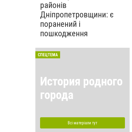
районів
Дніпропетровщини: є
поранений і
пошкодження
СПЕЦТЕМА
История родного
города
Всі матеріали тут