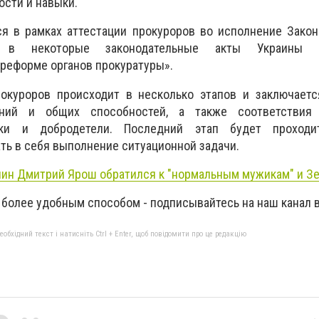
ости и навыки.
ся в рамках аттестации прокуроров во исполнение Зако
 в некоторые законодательные акты Украины о
реформе органов прокуратуры».
окуроров происходит в несколько этапов и заключаетс
аний и общих способностей, а также соответствия 
ики и добродетели. Последний этап будет проход
ть в себя выполнение ситуационной задачи.
ин Дмитрий Ярош обратился к "нормальным мужикам" и З
 более удобным способом - подписывайтесь на наш канал 
бхідний текст і натисніть Ctrl + Enter, щоб повідомити про це редакцію