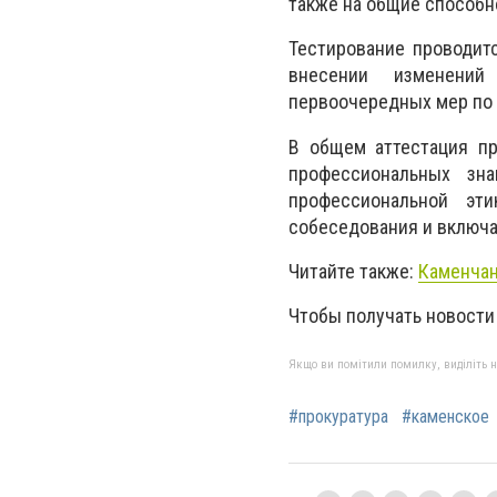
также на общие способн
Тестирование проводит
внесении изменений
первоочередных мер по 
В общем аттестация пр
профессиональных зн
профессиональной эт
собеседования и включа
Читайте также:
Каменчан
Чтобы получать новости
Якщо ви помітили помилку, виділіть нео
#прокуратура
#каменское