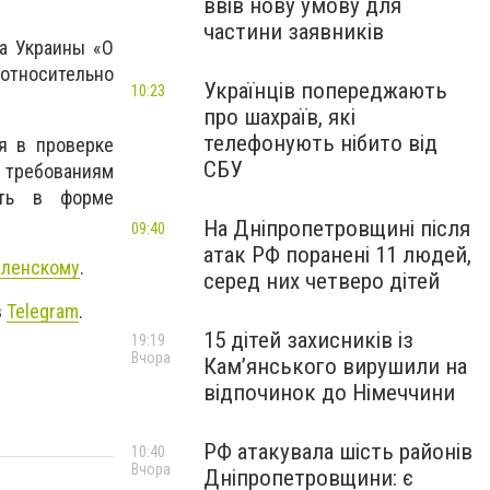
ввів нову умову для
частини заявників
на Украины «О
тносительно
Українців попереджають
10:23
про шахраїв, які
телефонують нібито від
я в проверке
СБУ
требованиям
ить в форме
На Дніпропетровщині після
09:40
атак РФ поранені 11 людей,
еленскому
.
серед них четверо дітей
в
Telegram
.
15 дітей захисників із
19:19
Вчора
Кам’янського вирушили на
відпочинок до Німеччини
РФ атакувала шість районів
10:40
Вчора
Дніпропетровщини: є