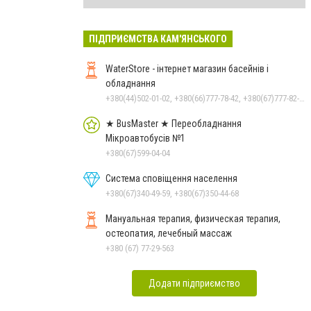
ПІДПРИЄМСТВА КАМ'ЯНСЬКОГО
WaterStore - інтернет магазин басейнів і
обладнання
+380(44)502-01-02, +380(66)777-78-42, +380(67)777-82-19, +380(67)890-80-80, +380(73)890-80-80, +380(44)502-01-03
★ BusMaster ★ Переобладнання
Мікроавтобусів №1
+380(67)599-04-04
Система сповіщення населення
+380(67)340-49-59, +380(67)350-44-68
Мануальная терапия, физическая терапия,
остеопатия, лечебный массаж
+380 (67) 77-29-563
Додати підприємство