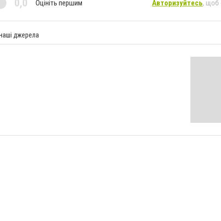
0,0
Оцініть першим
Авторизуйтесь
, щоб
 наші джерела