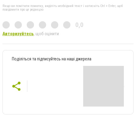
Якщо ви помітили помилку, виділіть необхідний текст і натисніть Ctrl + Enter, щоб
повідомити про це редакцію
0,0
Авторизуйтесь
, щоб оцінити
Поділіться та підписуйтесь на наші джерела