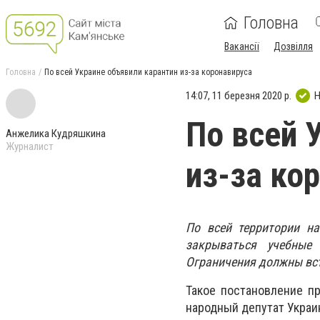
Головна
Вакансії
Дозвілля
Головна
По всей Украине объявили карантин из-за коронавируса
14:07, 11 березня 2020 р.
Н
По всей 
Анжелика Кудряшкина
Журналист
из-за ко
По всей территории на
закрываться учебные
Ограничения должны вст
Такое постановление п
народный депутат Украи