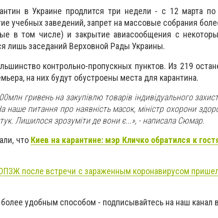
антин в Украине продлится три недели - с 12 марта по
ие учебных заведений, запрет на массовые собрания боле
ные в том числе) и закрытие авиасообщения с некоторы
ся лишь заседаний Верховной Рады Украины.
льшинство контрольно-пропускных пунктов. Из 219 остан
емьера, на них будут обустроены места для карантина.
00млн гривень на закупівлю товарів індивідуального захис
На наше питання про наявність масок, міністр охорони здоро
тук. Лишилося зрозуміти де вони є...», - написала Сюмар.
али, что
Киев на карантине: мэр Кличко обратился к гос
 ОПЗЖ после встречи с зараженным
коронавирусом
пришел
 более удобным способом - подписывайтесь на наш канал 