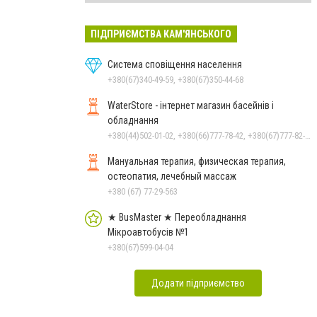
ПІДПРИЄМСТВА КАМ'ЯНСЬКОГО
Система сповіщення населення
+380(67)340-49-59, +380(67)350-44-68
WaterStore - інтернет магазин басейнів і
обладнання
+380(44)502-01-02, +380(66)777-78-42, +380(67)777-82-19, +380(67)890-80-80, +380(73)890-80-80, +380(44)502-01-03
Мануальная терапия, физическая терапия,
остеопатия, лечебный массаж
+380 (67) 77-29-563
★ BusMaster ★ Переобладнання
Мікроавтобусів №1
+380(67)599-04-04
Додати підприємство