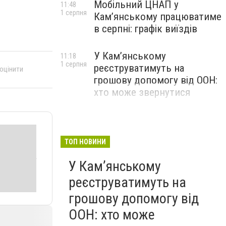
Мобільний ЦНАП у
11:48
1 серпня
Кам’янському працюватиме
в серпні: графік виїздів
У Кам’янському
11:18
1 серпня
реєструватимуть на
 оцінити
грошову допомогу від ООН:
хто може звернутися
ТОП НОВИНИ
У Кам’янському
реєструватимуть на
грошову допомогу від
ООН: хто може