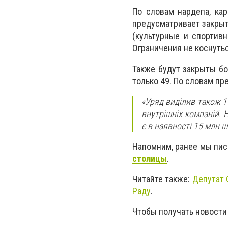
По словам нардепа, кар
предусматривает закрыт
(культурные и спортив
Ограничения не коснуть
Также будут закрыты бо
только 49. По словам пр
«Уряд виділив також 1
внутрішніх компаній. 
є в наявності 15 млн ш
Напомним, ранее мы пис
столицы
.
Читайте также:
Депутат
Раду
.
Чтобы получать новости