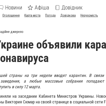
Новини
Афіша
Довідник
Оголошення
Карта міста
Погода
Довідкова
Нерухомість
адійне джерело
Украине объявили кар
ронавируса
шей страны на три недели вводят карантин. В связи 
 заведения, а любые массовые собрания попадают 
упить в силу 12 марта.
риняли на заседании Кабинета Министров Украины. Ново
ны Виктория Сюмар на своей странице в социальной сети F