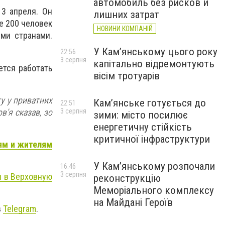
автомобиль без рисков и
 3 апреля. Он
лишних затрат
е 200 человек
НОВИНИ КОМПАНІЙ
ми странами.
У Кам’янському цього року
22:56
3 серпня
капітально відремонтують
ется работать
вісім тротуарів
ту у приватних
Кам’янське готується до
22:51
в’я сказав, зо
3 серпня
зими: місто посилює
енергетичну стійкість
критичної інфраструктури
тям и жителям
У Кам’янському розпочали
16:46
3 серпня
 в Верховную
реконструкцію
Меморіального комплексу
на Майдані Героїв
в
Telegram
.