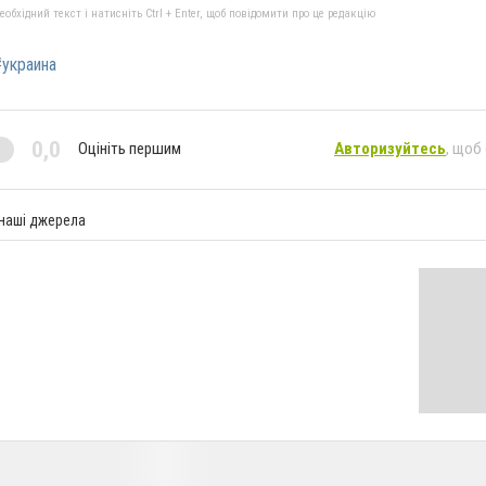
бхідний текст і натисніть Ctrl + Enter, щоб повідомити про це редакцію
#украина
0,0
Оцініть першим
Авторизуйтесь
, щоб
 наші джерела