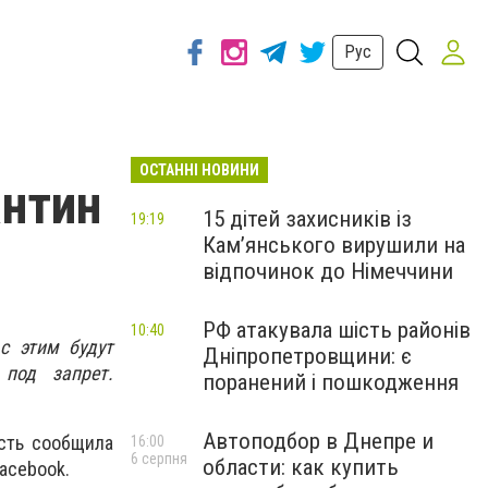
Рус
ОСТАННІ НОВИНИ
антин
15 дітей захисників із
19:19
Кам’янського вирушили на
відпочинок до Німеччини
РФ атакувала шість районів
10:40
с этим будут
Дніпропетровщини: є
под запрет.
поранений і пошкодження
Автоподбор в Днепре и
сть сообщила
16:00
6 серпня
области: как купить
acebook.