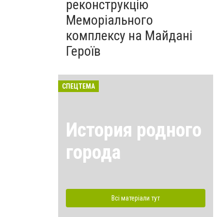
реконструкцію
Меморіального
комплексу на Майдані
Героїв
СПЕЦТЕМА
История родного
города
Всі матеріали тут