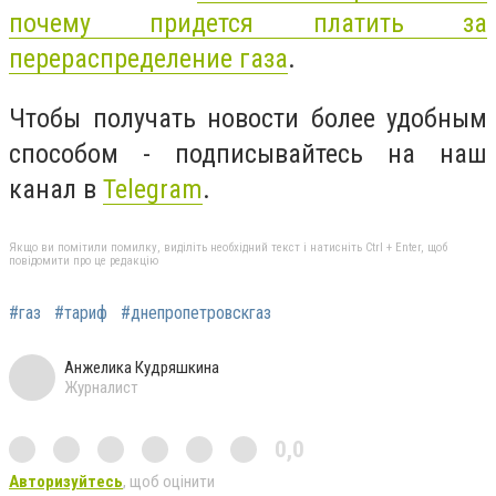
почему придется платить за
перераспределение газа
.
Чтобы получать новости более удобным
способом - подписывайтесь на наш
канал в
Telegram
.
Якщо ви помітили помилку, виділіть необхідний текст і натисніть Ctrl + Enter, щоб
повідомити про це редакцію
#газ
#тариф
#днепропетровскгаз
Анжелика Кудряшкина
Журналист
0,0
Авторизуйтесь
, щоб оцінити