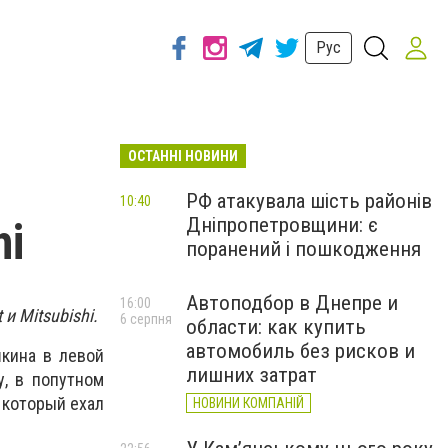
Рус
ОСТАННІ НОВИНИ
РФ атакувала шість районів
10:40
Дніпропетровщини: є
hi
поранений і пошкодження
Автоподбор в Днепре и
16:00
и Mitsubishi.
6 серпня
области: как купить
автомобиль без рисков и
шкина в левой
лишних затрат
у, в попутном
, который ехал
НОВИНИ КОМПАНІЙ
.