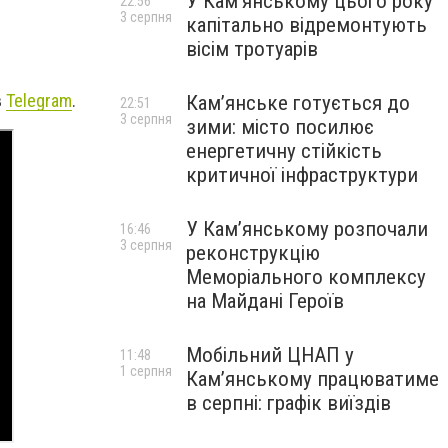
У Кам’янському цього року
22:56
3 серпня
капітально відремонтують
вісім тротуарів
в
Telegram
.
Кам’янське готується до
22:51
3 серпня
зими: місто посилює
енергетичну стійкість
критичної інфраструктури
У Кам’янському розпочали
16:46
3 серпня
реконструкцію
Меморіального комплексу
на Майдані Героїв
Мобільний ЦНАП у
11:48
1 серпня
Кам’янському працюватиме
в серпні: графік виїздів