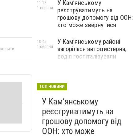
У Кам’янському
11:18
1 серпня
реєструватимуть на
грошову допомогу від ООН:
хто може звернутися
У Кам’янському районі
10:49
1 серпня
загорілася автоцистерна,
 оцінити
водія госпіталізували
ТОП НОВИНИ
У Кам’янському
реєструватимуть на
грошову допомогу від
ООН: хто може