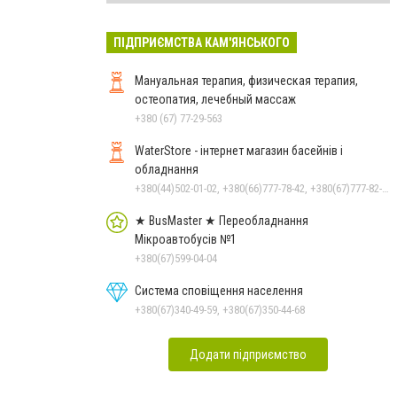
ПІДПРИЄМСТВА КАМ'ЯНСЬКОГО
Мануальная терапия, физическая терапия,
остеопатия, лечебный массаж
+380 (67) 77-29-563
WaterStore - інтернет магазин басейнів і
обладнання
+380(44)502-01-02, +380(66)777-78-42, +380(67)777-82-19, +380(67)890-80-80, +380(73)890-80-80, +380(44)502-01-03
★ BusMaster ★ Переобладнання
Мікроавтобусів №1
+380(67)599-04-04
Система сповіщення населення
+380(67)340-49-59, +380(67)350-44-68
Додати підприємство