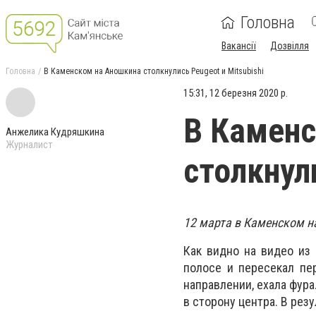
Головна
Вакансії
Дозвілля
Головна
В Каменском на Аношкина столкнулись Peugeot и Mitsubishi
15:31, 12 березня 2020 р.
В Каменс
Анжелика Кудряшкина
Журналист
столкнули
12 марта в Каменском на
Как видно на видео из 
полосе и пересекал пе
направлении, ехала фура
в сторону центра. В резу