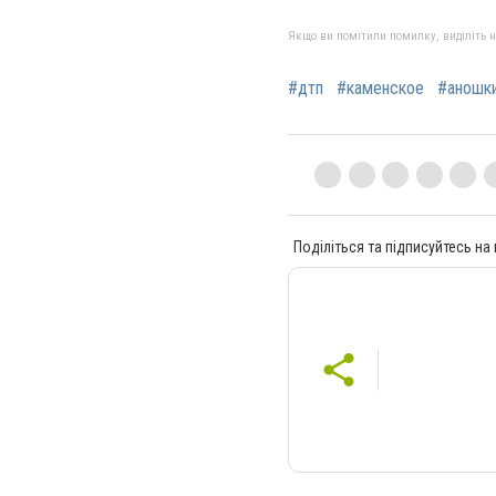
Якщо ви помітили помилку, виділіть нео
#дтп
#каменское
#аношк
Поділіться та підписуйтесь на