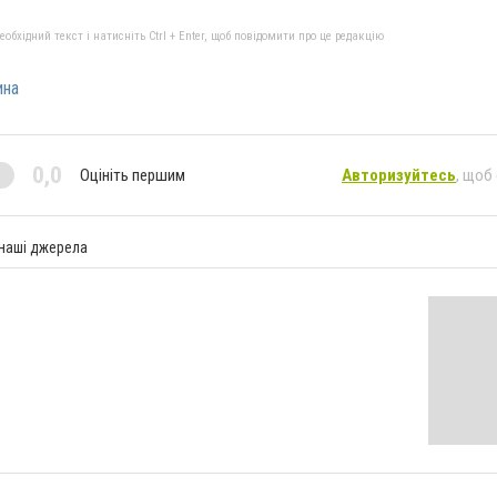
бхідний текст і натисніть Ctrl + Enter, щоб повідомити про це редакцію
ина
0,0
Оцініть першим
Авторизуйтесь
, щоб
 наші джерела