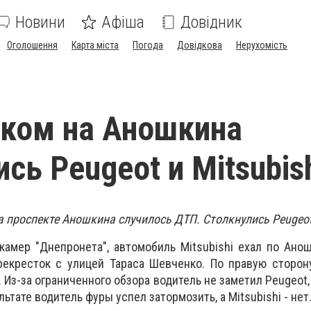
Новини
Афіша
Довідник
Оголошення
Карта міста
Погода
Довідкова
Нерухомість
ком на Аношкина
сь Peugeot и Mitsubis
 проспекте Аношкина случилось ДТП. Столкнулись Peugeot 
камер "Днепронета", автомобиль Mitsubishi ехал по Ано
рекресток с улицей Тараса Шевченко. По правую сторон
. Из-за ограниченного обзора водитель не заметил Peugeot
льтате водитель фуры успел затормозить, а Mitsubishi - нет