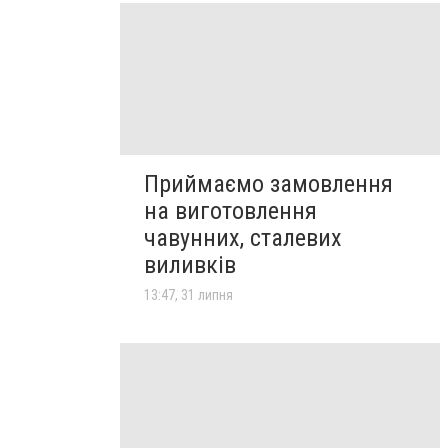
Приймаємо замовлення
на виготовлення
чавунних, сталевих
виливків
13:47, 31 липня