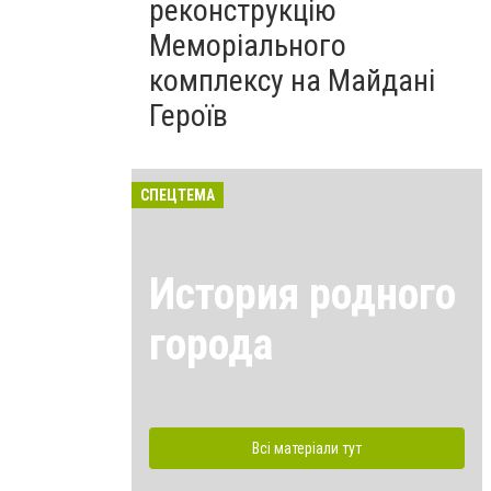
реконструкцію
Меморіального
комплексу на Майдані
Героїв
СПЕЦТЕМА
История родного
города
Всі матеріали тут