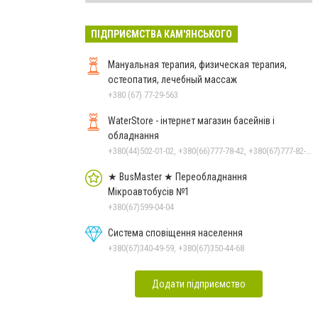
ПІДПРИЄМСТВА КАМ'ЯНСЬКОГО
Мануальная терапия, физическая терапия,
остеопатия, лечебный массаж
+380 (67) 77-29-563
WaterStore - інтернет магазин басейнів і
обладнання
+380(44)502-01-02, +380(66)777-78-42, +380(67)777-82-19, +380(67)890-80-80, +380(73)890-80-80, +380(44)502-01-03
★ BusMaster ★ Переобладнання
Мікроавтобусів №1
+380(67)599-04-04
Система сповіщення населення
+380(67)340-49-59, +380(67)350-44-68
Додати підприємство