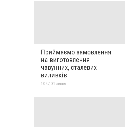
Приймаємо замовлення
на виготовлення
чавунних, сталевих
виливків
13:47, 31 липня