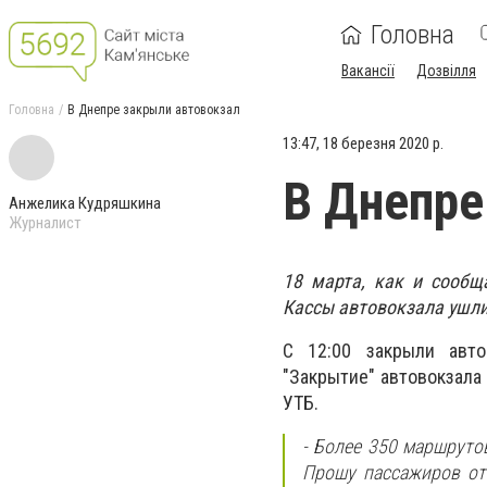
Головна
Вакансії
Дозвілля
Головна
В Днепре закрыли автовокзал
13:47, 18 березня 2020 р.
В Днепре
Анжелика Кудряшкина
Журналист
18 марта, как и сообщ
Кассы автовокзала ушли
С 12:00 закрыли авт
"Закрытие" автовокзала
УТБ.
- Более 350 маршруто
Прошу пассажиров отн