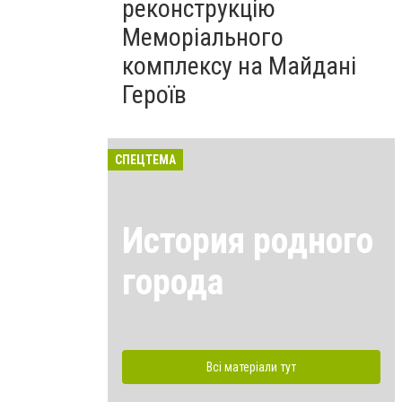
реконструкцію
Меморіального
комплексу на Майдані
Героїв
СПЕЦТЕМА
История родного
города
Всі матеріали тут