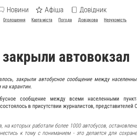
Новини
Афіша
Довідник
Оголошення
Карта міста
Погода
Довідкова
Нерухомість
 закрыли автовокзал
алось, закрыли автобусное сообщение между населенны
 на карантин.
обусное сообщение между всеми населенными пункта
 состоялось в присутствии журналистов, представителей О
в, на которых работали более 1000 автобусов, остановлены
естись к тому с пониманием - это делается для сохране