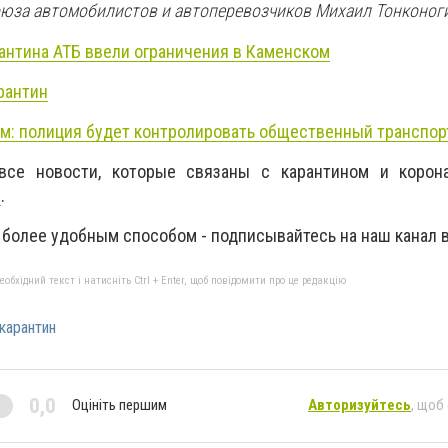
юза автомобилистов и автоперевозчиков Михаил Тонконог
рантина АТБ ввели ограничения в Каменском
рантин
м: полиция будет контролировать общественный транспор
все новости, которые связаны с карантином и корон
Е
.
 более удобным способом - подписывайтесь на наш канал 
бхідний текст і натисніть Ctrl + Enter, щоб повідомити про це редакцію
карантин
0,0
Оцініть першим
Авторизуйтесь
, щоб