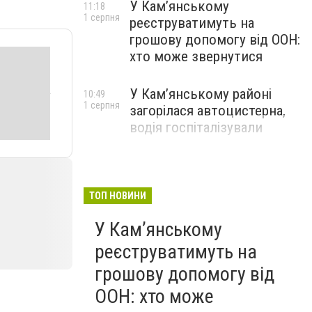
У Кам’янському
11:18
1 серпня
реєструватимуть на
грошову допомогу від ООН:
хто може звернутися
У Кам’янському районі
10:49
1 серпня
загорілася автоцистерна,
водія госпіталізували
ТОП НОВИНИ
У Кам’янському
реєструватимуть на
грошову допомогу від
ООН: хто може