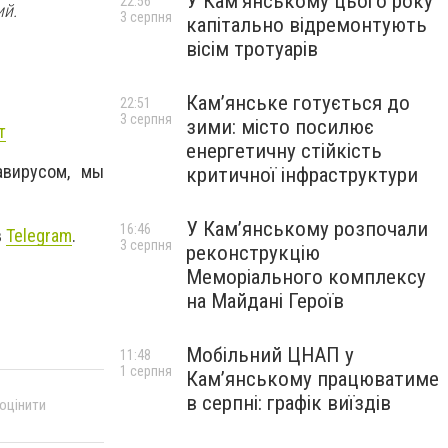
У Кам’янському цього року
22:56
ий.
3 серпня
капітально відремонтують
вісім тротуарів
Кам’янське готується до
22:51
3 серпня
зими: місто посилює
т
енергетичну стійкість
авирусом, мы
критичної інфраструктури
У Кам’янському розпочали
16:46
в
Telegram
.
3 серпня
реконструкцію
Меморіального комплексу
на Майдані Героїв
Мобільний ЦНАП у
11:48
1 серпня
Кам’янському працюватиме
в серпні: графік виїздів
 оцінити