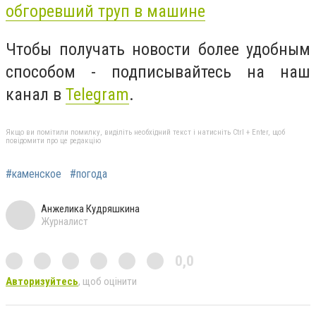
обгоревший труп в машине
Чтобы получать новости более удобным
способом - подписывайтесь на наш
канал в
Telegram
.
Якщо ви помітили помилку, виділіть необхідний текст і натисніть Ctrl + Enter, щоб
повідомити про це редакцію
#каменское
#погода
Анжелика Кудряшкина
Журналист
0,0
Авторизуйтесь
, щоб оцінити