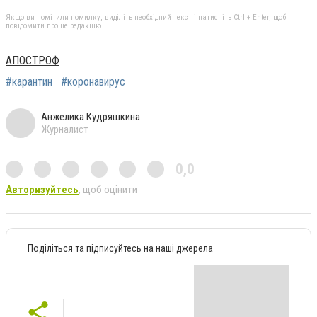
Якщо ви помітили помилку, виділіть необхідний текст і натисніть Ctrl + Enter, щоб
повідомити про це редакцію
АПОСТРОФ
#карантин
#коронавирус
Анжелика Кудряшкина
Журналист
0,0
Авторизуйтесь
, щоб оцінити
Поділіться та підписуйтесь на наші джерела