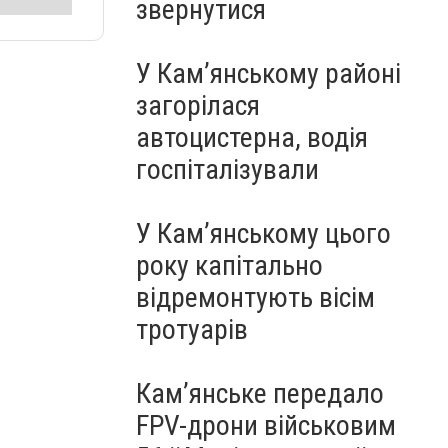
звернутися
У Кам’янському районі
загорілася
автоцистерна, водія
госпіталізували
У Кам’янському цього
року капітально
відремонтують вісім
тротуарів
Кам’янське передало
FPV-дрони військовим