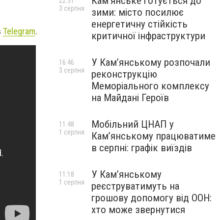
Кам’янське готується до
22:51
3 серпня
зими: місто посилює
енергетичну стійкість
в
Telegram
.
критичної інфраструктури
У Кам’янському розпочали
16:46
3 серпня
реконструкцію
Меморіального комплексу
на Майдані Героїв
Мобільний ЦНАП у
11:48
1 серпня
Кам’янському працюватиме
в серпні: графік виїздів
У Кам’янському
11:18
1 серпня
реєструватимуть на
грошову допомогу від ООН:
хто може звернутися