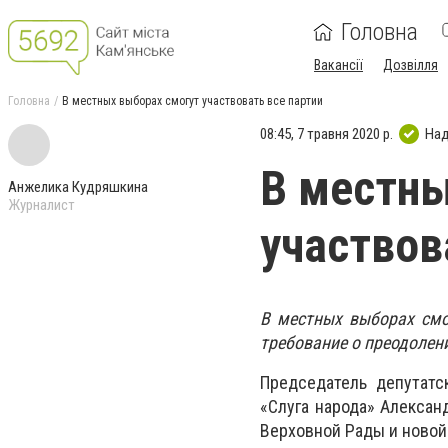
Головна
Вакансії
Дозвілля
Головна
В местных выборах смогут участвовать все партии
08:45, 7 травня 2020 р.
Над
В местны
Анжелика Кудряшкина
Журналист
участвов
В местных выборах смог
требование о преодолени
Председатель депутатс
«Слуга народа» Алексан
Верховной Рады и новой