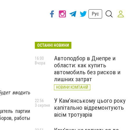
Рус
ОСТАННІ НОВИНИ
Автоподбор в Днепре и
16:00
Вчора
области: как купить
автомобиль без рисков и
лишних затрат
НОВИНИ КОМПАНІЙ
будет вводить
У Кам’янському цього року
22:56
3 серпня
капітально відремонтують
атель партии
вісім тротуарів
боров, работы