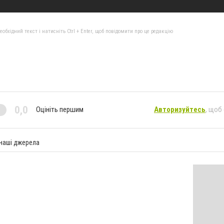
бхідний текст і натисніть Ctrl + Enter, щоб повідомити про це редакцію
0,0
Оцініть першим
Авторизуйтесь
, щоб
 наші джерела