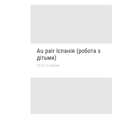
Au pair Іспанія (робота з
дітьми)
14:52, 2 серпня