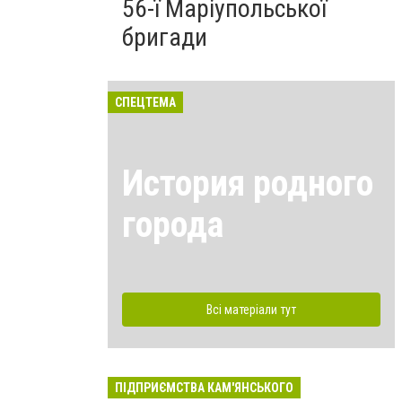
56-ї Маріупольської
бригади
СПЕЦТЕМА
История родного
города
Всі матеріали тут
ПІДПРИЄМСТВА КАМ'ЯНСЬКОГО