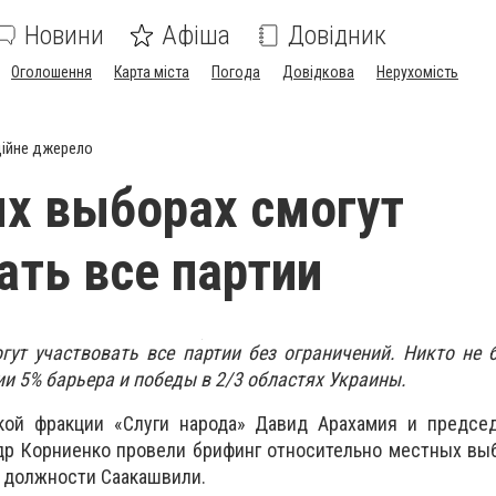
Новини
Афіша
Довідник
Оголошення
Карта міста
Погода
Довідкова
Нерухомість
ійне джерело
х выборах смогут
ать все партии
ут участвовать все партии без ограничений. Никто не 
и 5% барьера и победы в 2/3 областях Украины.
кой фракции «Слуги народа» Давид Арахамия и председ
др Корниенко провели брифинг относительно местных вы
 должности Саакашвили.