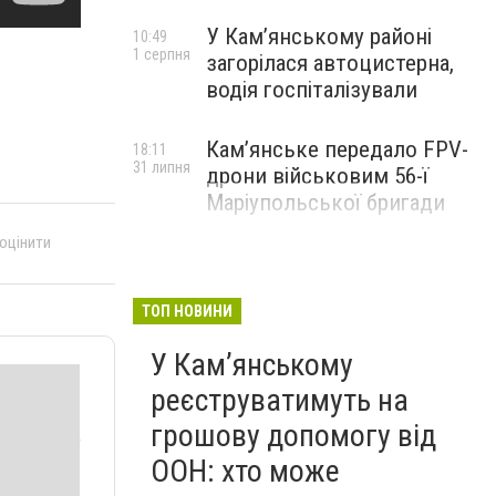
У Кам’янському районі
10:49
1 серпня
загорілася автоцистерна,
водія госпіталізували
Кам’янське передало FPV-
18:11
31 липня
дрони військовим 56-ї
Маріупольської бригади
 оцінити
ТОП НОВИНИ
У Кам’янському
реєструватимуть на
грошову допомогу від
ООН: хто може