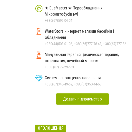
★ BusMaster ★ Переобладнання
Мікроавтобусів №1
+380(67)599-04-04
WaterStore - інтернет магазин басейнів і
обладнання
+380(44)502-01-02, +380(66)777-78-42, +380(67)777-82-19, +380(67)890-80-80, +380(73)890-80-80, +380(44)502-01-03
Мануальная терапия, физическая терапия,
остеопатия, лечебный массаж
+380 (67) 77-29-563
Система сповіщення населення
+380(67)340-49-59, +380(67)350-44-68
Додати підприємство
ОГОЛОШЕННЯ