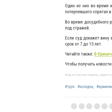
Один из них во время к
потерпевшего спрятал в
Во время досудебного 
под стражей.
Если суд докажет вину 
срок от 7 до 15 лет.
Читайте также:
В Кринич
Чтобы получать новости
Якщо ви помітили помилку, виділіть нео
#труп
#колодец
#криничк