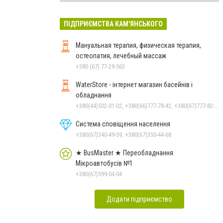
ПІДПРИЄМСТВА КАМ'ЯНСЬКОГО
Мануальная терапия, физическая терапия,
остеопатия, лечебный массаж
+380 (67) 77-29-563
WaterStore - інтернет магазин басейнів і
обладнання
+380(44)502-01-02, +380(66)777-78-42, +380(67)777-82-19, +380(67)890-80-80, +380(73)890-80-80, +380(44)502-01-03
Система сповіщення населення
+380(67)340-49-59, +380(67)350-44-68
★ BusMaster ★ Переобладнання
Мікроавтобусів №1
+380(67)599-04-04
Додати підприємство