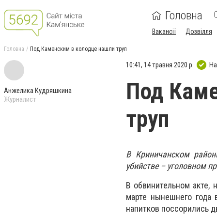
Головна
Вакансії
Дозвілля
Головна
Под Каменским в колодце нашли труп
10:41, 14 травня 2020 р.
На
Под Каме
Анжелика Кудряшкина
Журналист
труп
В Криничанском район
убийстве – уголовном пр
В обвинительном акте, 
марте нынешнего года 
напитков поссорились д