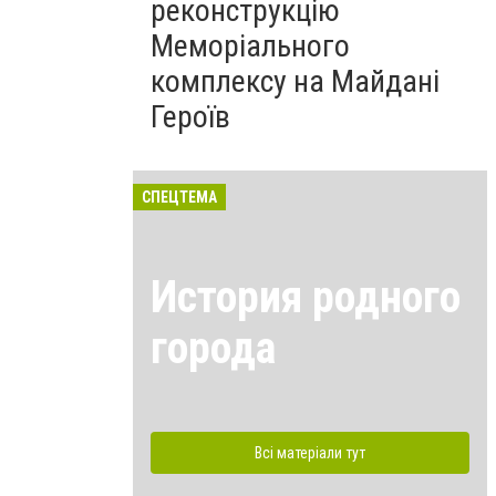
реконструкцію
Меморіального
комплексу на Майдані
Героїв
СПЕЦТЕМА
История родного
города
Всі матеріали тут