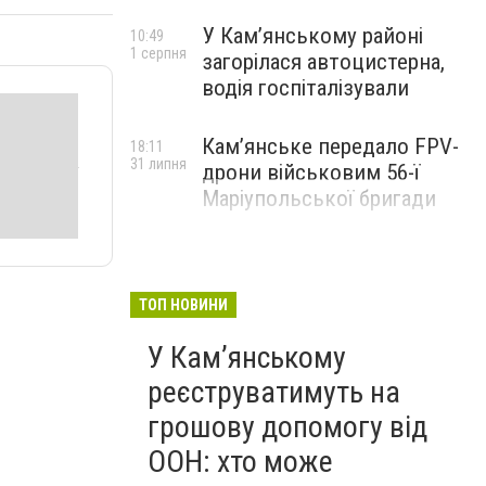
У Кам’янському районі
10:49
1 серпня
загорілася автоцистерна,
водія госпіталізували
Кам’янське передало FPV-
18:11
31 липня
дрони військовим 56-ї
Маріупольської бригади
ТОП НОВИНИ
У Кам’янському
реєструватимуть на
грошову допомогу від
ООН: хто може