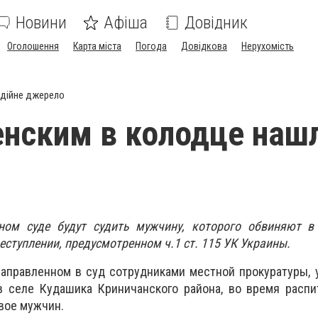
Новини
Афіша
Довідник
Оголошення
Карта міста
Погода
Довідкова
Нерухомість
дійне джерело
нским в колодце наш
ном суде будут судить мужчину, которого обвиняют 
еступлении, предусмотренном ч.1 ст. 115 УК Украины.
направленном в суд сотрудниками местной прокуратуры, у
в селе Кудашика Криничанского района, во время распи
вое мужчин.