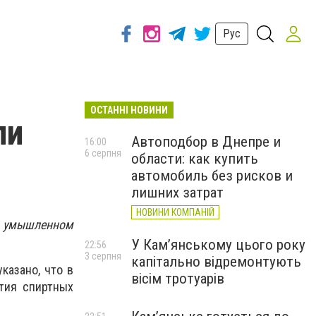
Рус
ОСТАННІ НОВИНИ
ли
Автоподбор в Днепре и
16:00
6 серпня
области: как купить
автомобиль без рисков и
лишних затрат
НОВИНИ КОМПАНІЙ
в умышленном
У Кам’янському цього року
22:56
3 серпня
капітально відремонтують
казано, что в
вісім тротуарів
тия спиртных