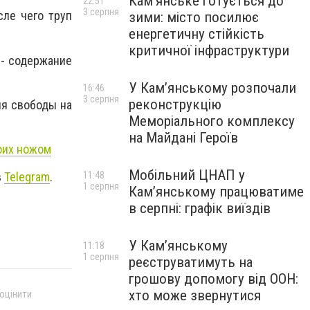
Кам’янське готується до
22:51
3 серпня
сле чего труп
зими: місто посилює
енергетичну стійкість
критичної інфраструктури
 - содержание
У Кам’янському розпочали
16:46
3 серпня
реконструкцію
ия свободы на
Меморіального комплексу
на Майдані Героїв
оих ножом
Мобільний ЦНАП у
11:48
в
Telegram
.
1 серпня
Кам’янському працюватиме
в серпні: графік виїздів
У Кам’янському
11:18
1 серпня
реєструватимуть на
грошову допомогу від ООН:
хто може звернутися
 оцінити