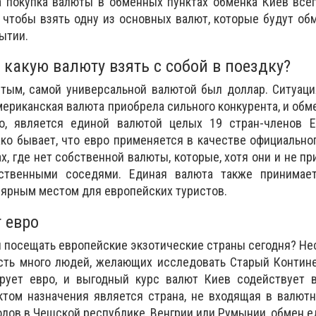
 а покупка валюты в обменных пунктах обменка Киев все
 чтобы взять одну из основных валют, которые будут об
ытии.
 какую валюту взять с собой в поездку?
тым, самой универсальной валютой был доллар. Ситуаци
американская валюта приобрела сильного конкурента, и обм
о, является единой валютой целых 19 стран-членов Е
о бывает, что евро применяется в качестве официально
х, где нет собственной валюты, которые, хотя они и не пр
ственными соседями. Единая валюта также принимает
ярным местом для европейских туристов.
т евро
ы посещать европейские экзотические страны сегодня? Нес
сть много людей, желающих исследовать Старый Контине
рует евро, и выгодный курс валют Киев содействует в
ктом назначения является страна, не входящая в валют
одов в Чешской республике, Венгрии или Румынии, обмен 