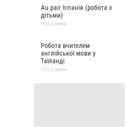
Au pair Іспанія (робота з
дітьми)
14:52, 2 серпня
Робота вчителем
англійської мови у
Таїланді
14:52, 2 серпня