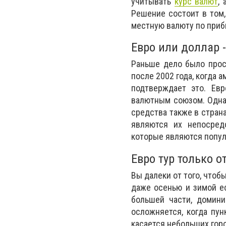
учитывать
курс валют
,
Решение состоит в том,
местную валюту по приб
Евро или доллар -
Раньше дело было прос
после 2002 года, когда 
подтверждает это. Евр
валютным союзом. Однак
средства также в страна
являются их непосред
которые являются попул
Евро тур только о
Вы далеки от того, чтоб
даже осенью и зимой е
большей части, домини
осложняется, когда пун
касается небольших гор