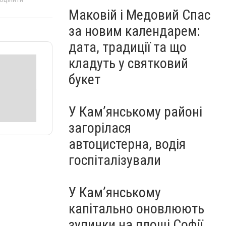
Маковій і Медовий Спас
за новим календарем:
дата, традиції та що
кладуть у святковий
букет
У Кам’янському районі
загорілася
автоцистерна, водія
госпіталізували
У Кам’янському
капітально оновлюють
зупинки на площі Софії