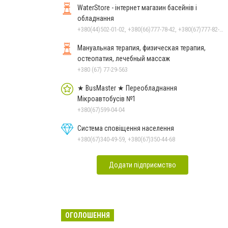
WaterStore - інтернет магазин басейнів і
обладнання
+380(44)502-01-02, +380(66)777-78-42, +380(67)777-82-19, +380(67)890-80-80, +380(73)890-80-80, +380(44)502-01-03
Мануальная терапия, физическая терапия,
остеопатия, лечебный массаж
+380 (67) 77-29-563
★ BusMaster ★ Переобладнання
Мікроавтобусів №1
+380(67)599-04-04
Система сповіщення населення
+380(67)340-49-59, +380(67)350-44-68
Додати підприємство
ОГОЛОШЕННЯ