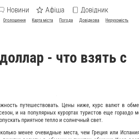
Новини
Афіша
Довідник
Оголошення
Карта міста
Погода
Довідкова
Нерухомість
доллар - что взять с
ожность путешествовать. Цены ниже, курс валют в обме
сезон, и на популярных курортах туристов еще гораздо 
ропускать приятное тепло и солнечный свет.
сколько менее очевидные места, чем Греция или Испани