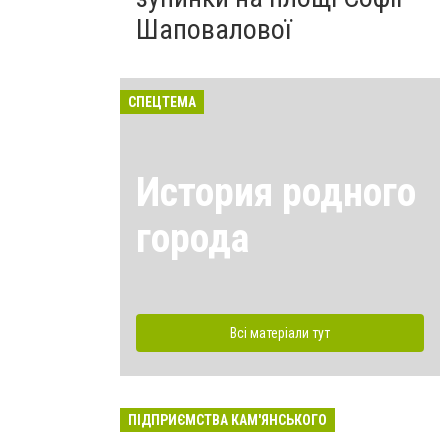
Шаповалової
СПЕЦТЕМА
История родного
города
Всі матеріали тут
ПІДПРИЄМСТВА КАМ'ЯНСЬКОГО