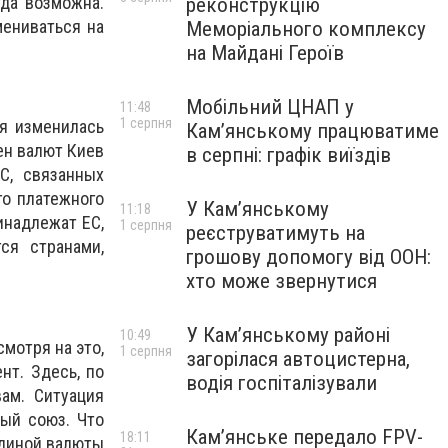
гда возможна.
реконструкцію
мениваться на
Меморіального комплексу
на Майдані Героїв
Мобільний ЦНАП у
11:48
1 серпня
я изменилась
Кам’янському працюватиме
ен валют Киев
в серпні: графік виїздів
С, связанных
го платежного
У Кам’янському
11:18
инадлежат ЕС,
1 серпня
реєструватимуть на
ся странами,
грошову допомогу від ООН:
хто може звернутися
У Кам’янському районі
10:49
мотря на это,
1 серпня
загорілася автоцистерна,
нт. Здесь, по
водія госпіталізували
ам. Ситуация
ный союз. Что
Кам’янське передало FPV-
18:11
единой валюты