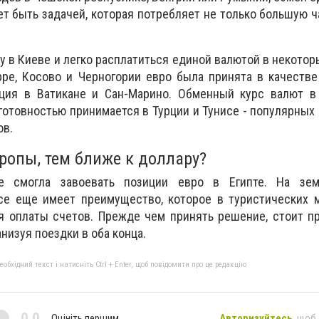
т быть задачей, которая потребляет не только большую ч
 в Киеве и легко расплатиться единой валютой в некоторы
рре, Косово и Черногории евро была принята в качеств
ция в Ватикане и Сан-Марино. Обменный курс валют в
 готовностью принимается в Турции и Тунисе - популярных
ов.
ропы, тем ближе к доллару?
е смогла завоевать позиции евро в Египте. На зе
се еще имеет преимущество, которое в туристических м
я оплаты счетов. Прежде чем принять решение, стоит п
анизуя поездки в оба конца.
бхідний текст і натисніть Ctrl + Enter, щоб повідомити про це редакцію
0,0
Оцініть першим
Авторизуйтесь
, щоб