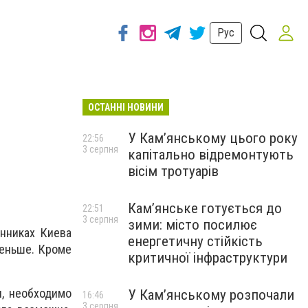
Рус
ОСТАННІ НОВИНИ
У Кам’янському цього року
22:56
3 серпня
капітально відремонтують
вісім тротуарів
Кам’янське готується до
22:51
3 серпня
зими: місто посилює
нниках Киева
енергетичну стійкість
меньше. Кроме
критичної інфраструктури
я, необходимо
У Кам’янському розпочали
16:46
3 серпня