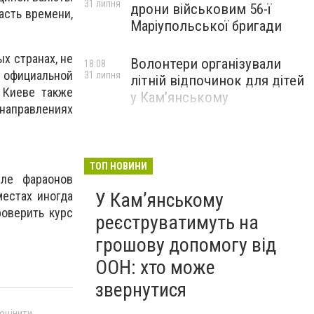
31 липня
дрони військовим 56-ї
асть времени,
Маріупольської бригади
х странах, не
Волонтери організували
18:08
е официальной
31 липня
літній відпочинок для дітей
 Киеве также
у Кам’янському
 направлениях
ТОП НОВИНИ
мле фараонов
естах иногда
У Кам’янському
роверить курс
реєструватимуть на
грошову допомогу від
ООН: хто може
звернутися
 оцінити