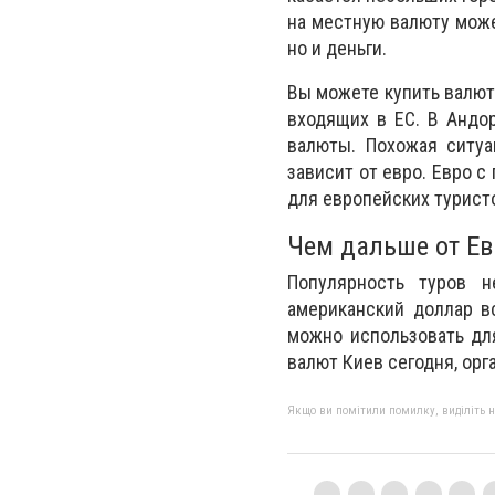
на местную валюту може
но и деньги.
Вы можете купить валюту
входящих в ЕС. В Андо
валюты. Похожая ситуа
зависит от евро. Евро с
для европейских турист
Чем дальше от Ев
Популярность туров н
американский доллар в
можно использовать дл
валют Киев сегодня, орг
Якщо ви помітили помилку, виділіть нео