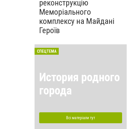
реконструкцію
Меморіального
комплексу на Майдані
Героїв
СПЕЦТЕМА
История родного
города
Всі матеріали тут