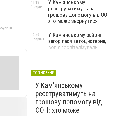
У Кам’янському
11:18
1 серпня
реєструватимуть на
грошову допомогу від ООН:
хто може звернутися
 оцінити
У Кам’янському районі
10:49
1 серпня
загорілася автоцистерна,
водія госпіталізували
ТОП НОВИНИ
У Кам’янському
реєструватимуть на
грошову допомогу від
ООН: хто може