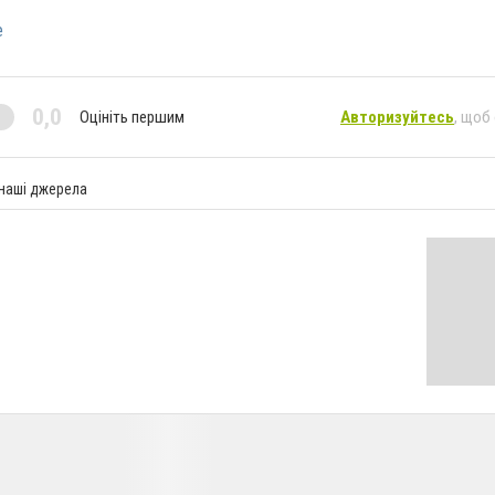
е
0,0
Оцініть першим
Авторизуйтесь
, щоб
 наші джерела