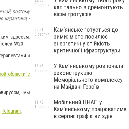
У Кам’янському цього року
22:56
3 серпня
капітально відремонтують
жной, поэтому
вісім тротуарів
я карантина, -
Кам’янське готується до
22:51
3 серпня
зими: місто посилює
ким адресам:
енергетичну стійкість
ителей №23.
критичної інфраструктури
терапевтами и
У Кам’янському розпочали
16:46
3 серпня
реконструкцію
кой области с
Меморіального комплексу
на Майдані Героїв
авирусом, мы
Мобільний ЦНАП у
11:48
1 серпня
Кам’янському працюватиме
в
Telegram
.
в серпні: графік виїздів