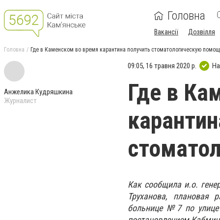
Головна
Вакансії
Дозвілля
Головна
Где в Каменском во время карантина получить стоматологическую помощ
09:05, 16 травня 2020 р.
На
Где в Ка
Анжелика Кудряшкина
Журналист
карантин
стомато
Как сообщила и.о. гене
Труханова, плановая 
больнице №7 по улице 
постановлением Кабмина