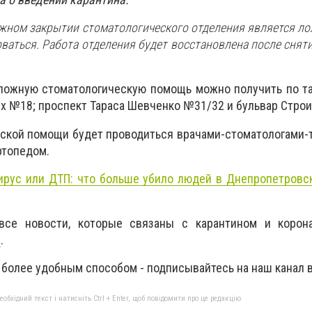
жном закрытии стоматологического отделения является ло
ваться. Работа отделения будет восстановлена после сняти
ложную стоматологическую помощь можно получить по та
х №18; проспект Тараса Шевченко №31/32 и бульвар Стро
ской помощи будет проводиться врачами-стоматологами-
ртопедом.
ирус или ДТП: что больше убило людей в Днепропетровс
все новости, которые связаны с карантином и корон
Е
.
 более удобным способом - подписывайтесь на наш канал 
бхідний текст і натисніть Ctrl + Enter, щоб повідомити про це редакцію