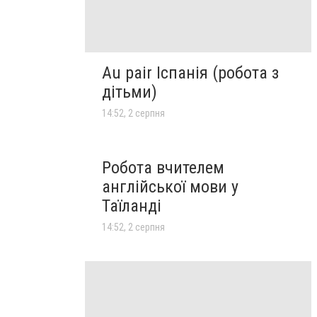
Au pair Іспанія (робота з
дітьми)
14:52, 2 серпня
Робота вчителем
англійської мови у
Таїланді
14:52, 2 серпня