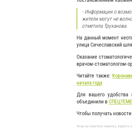
- Информация о возмо
жители могут не волно
отметила Труханова.
На данный момент неот
улица Сичеславский шля
Оказание стоматологиче
врачом-стоматологом-о
Читайте также:
Коронав
начала года
Для вашего удобства 
объединили в
СПЕЦТЕМ
Чтобы получать новости
Якщо ви помітили помилку, виділіть нео