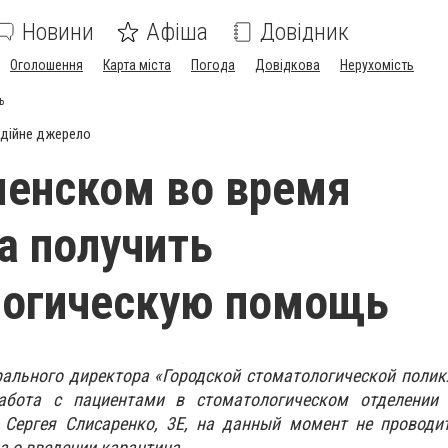
Новини
Афіша
Довідник
Оголошення
Карта міста
Погода
Довідкова
Нерухомість
ь
дійне джерело
менском во время
а получить
логическую помощь
рального директора «Городской стоматологической поли
работа с пациентами в стоматологическом отделении
Сергея Слисаренко, 3Е, на данный момент не проводит
 о введении карантина.