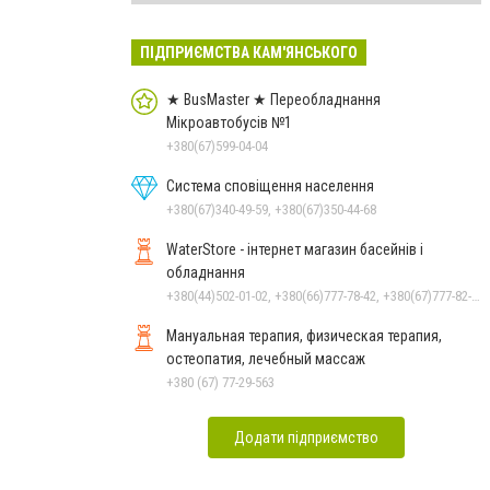
ПІДПРИЄМСТВА КАМ'ЯНСЬКОГО
★ BusMaster ★ Переобладнання
Мікроавтобусів №1
+380(67)599-04-04
Система сповіщення населення
+380(67)340-49-59, +380(67)350-44-68
WaterStore - інтернет магазин басейнів і
обладнання
+380(44)502-01-02, +380(66)777-78-42, +380(67)777-82-19, +380(67)890-80-80, +380(73)890-80-80, +380(44)502-01-03
Мануальная терапия, физическая терапия,
остеопатия, лечебный массаж
+380 (67) 77-29-563
Додати підприємство