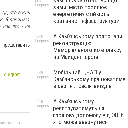
Кам’янське готується до
22:51
3 серпня
зими: місто посилює
 Да, это очень
енергетичну стійкість
и. Я понимаю,
критичної інфраструктури
 нас это - не
У Кам’янському розпочали
16:46
3 серпня
реконструкцію
 представить
Меморіального комплексу
на Майдані Героїв
Мобільний ЦНАП у
11:48
в
Telegram
.
1 серпня
Кам’янському працюватиме
в серпні: графік виїздів
У Кам’янському
11:18
1 серпня
реєструватимуть на
грошову допомогу від ООН:
хто може звернутися
тобы оценить