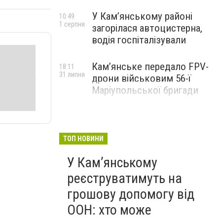
У Кам’янському районі
10:49
1 серпня
загорілася автоцистерна,
водія госпіталізували
Кам’янське передало FPV-
18:11
31 липня
дрони військовим 56-ї
Маріупольської бригади
ТОП НОВИНИ
У Кам’янському
реєструватимуть на
грошову допомогу від
ООН: хто може