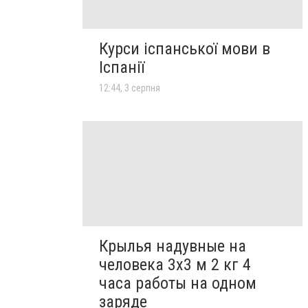
Курси іспанської мови в
Іспанії
12:44, 3 серпня
Крылья надувные на
человека 3х3 м 2 кг 4
часа работы на одном
заряде