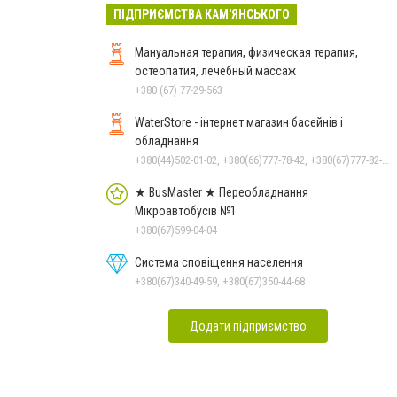
ПІДПРИЄМСТВА КАМ'ЯНСЬКОГО
Мануальная терапия, физическая терапия,
остеопатия, лечебный массаж
+380 (67) 77-29-563
WaterStore - інтернет магазин басейнів і
обладнання
+380(44)502-01-02, +380(66)777-78-42, +380(67)777-82-19, +380(67)890-80-80, +380(73)890-80-80, +380(44)502-01-03
★ BusMaster ★ Переобладнання
Мікроавтобусів №1
+380(67)599-04-04
Система сповіщення населення
+380(67)340-49-59, +380(67)350-44-68
Додати підприємство