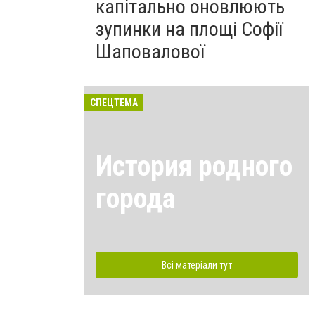
капітально оновлюють
зупинки на площі Софії
Шаповалової
СПЕЦТЕМА
История родного
города
Всі матеріали тут