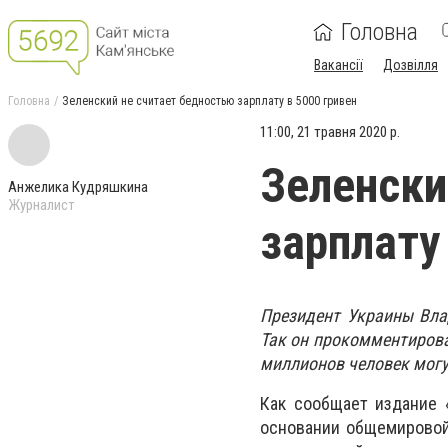
Головна
Вакансії
Дозвілля
Головна
Зеленский не считает бедностью зарплату в 5000 гривен
11:00, 21 травня 2020 р.
Зеленски
Анжелика Кудряшкина
Журналист
зарплату
Президент Украины Вла
Так он прокомментирова
миллионов человек могут
Как сообщает издание 
основании общемировой 