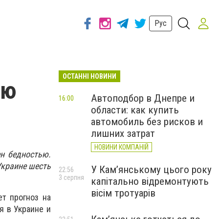
Рус
ОСТАННІ НОВИНИ
ью
Автоподбор в Днепре и
16:00
области: как купить
автомобиль без рисков и
лишних затрат
НОВИНИ КОМПАНІЙ
ен бедностью.
Украине шесть
У Кам’янському цього року
22:56
3 серпня
капітально відремонтують
вісім тротуарів
ет прогноз на
я в Украине и