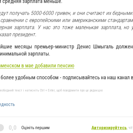
 средняя зарплата меньше.
дут получать 5000-6000 гривен, и они считают их бедными.
 сравнении с европейскими или американскими стандартам
ерная зарплата. У нас это тоже маленькая зарплата, но у
сказал президент.
жайшие месяцы премьер-министр Денис Шмыгаль должен
инимальной зарплаты.
аменском в мае добавили пенсию
 более удобным способом - подписывайтесь на наш канал 
бхідний текст і натисніть Ctrl + Enter, щоб повідомити про це редакцію
едность
0,0
Оцініть першим
Авторизируйтесь
, ч