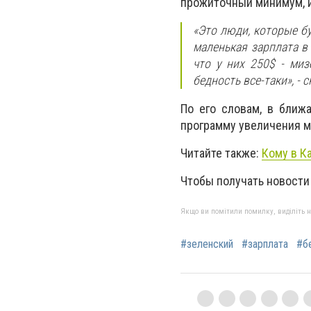
прожиточный минимум, и
«Это люди, которые бу
маленькая зарплата в
что у них 250$ - миз
бедность все-таки», - 
По его словам, в бли
программу увеличения м
Читайте также:
Кому в К
Чтобы получать новости
Якщо ви помітили помилку, виділіть нео
#зеленский
#зарплата
#б