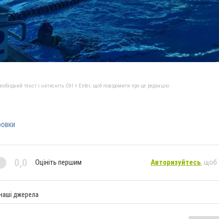
бхідний текст і натисніть Ctrl + Enter, щоб повідомити про це редакцію
ровки
0,0
Оцініть першим
Авторизуйтесь
, щоб
 наші джерела