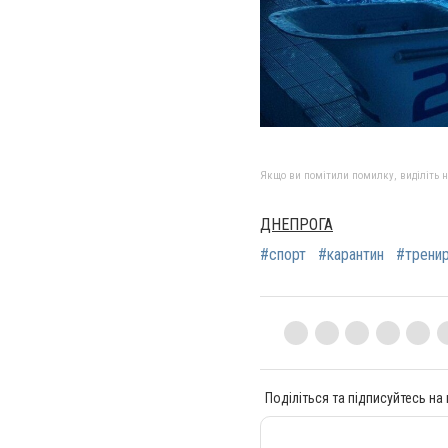
Якщо ви помітили помилку, виділіть нео
ДНЕПРОГА
#спорт
#карантин
#трени
Поділіться та підписуйтесь на