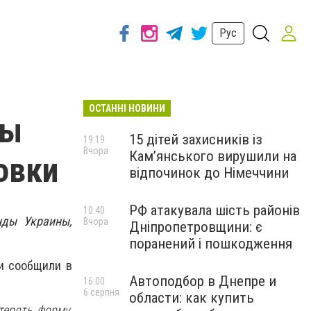
Рус
ОСТАННІ НОВИНИ
ны
15 дітей захисників із
19:19
Вчора
Кам’янського вирушили на
овки
відпочинок до Німеччини
РФ атакувала шість районів
10:40
нды Украины,
Вчора
Дніпропетровщини: є
поранений і пошкодження
и сообщили в
Автоподбор в Днепре и
16:00
6 серпня
области: как купить
терять форму,