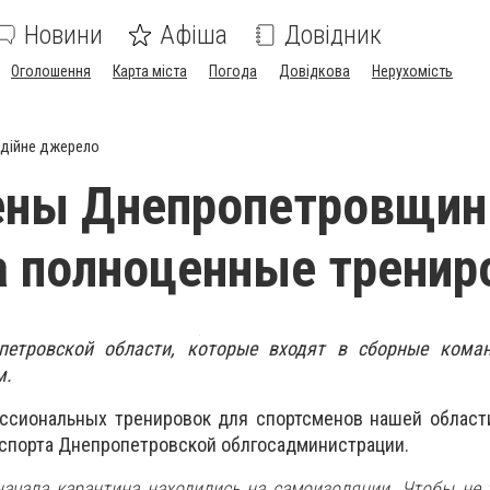
Новини
Афіша
Довідник
Оголошення
Карта міста
Погода
Довідкова
Нерухомість
дійне джерело
ены Днепропетровщи
 полноценные тренир
петровской области, которые входят в сборные кома
м.
ссиональных тренировок для спортсменов нашей област
спорта Днепропетровской облгосадминистрации.
ачала карантина находились на самоизоляции. Чтобы не 