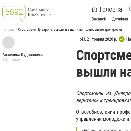
Головна
Вакансії
Дозвілля
Головна
Спортсмены Днепропетровщины вышли на полноценные тренировки
11:43, 21 травня 2020 р.
На
Спортсм
Анжелика Кудряшкина
Журналист
вышли на
Спортсмены из Днепро
вернулись к тренировка
О возобновлении профе
управлении молодежи и 
«Наши спортсмены с н