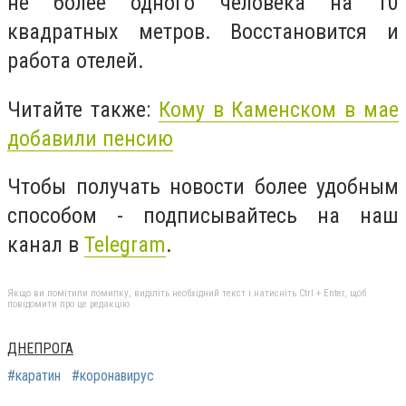
не более одного человека на 10
квадратных метров. Восстановится и
работа отелей.
Читайте также:
Кому в Каменском в мае
добавили пенсию
Чтобы получать новости более удобным
способом - подписывайтесь на наш
канал в
Telegram
.
Якщо ви помітили помилку, виділіть необхідний текст і натисніть Ctrl + Enter, щоб
повідомити про це редакцію
ДНЕПРОГА
#каратин
#коронавирус