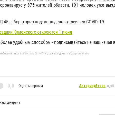
оронавирус у 875 жителей области. 191 человек уже вызд
 21245 лабораторно подтвержденных случаев COVID-19.
садики Каменского откроются 1 июня
 более удобным способом - подписывайтесь на наш канал 
бхідний текст і натисніть Ctrl + Enter, щоб повідомити про це редакцію
0,0
Оцініть першим
Авторизуйтесь
, щоб
 наші джерела