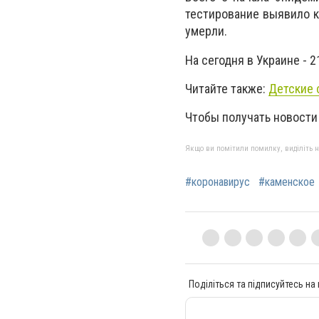
тестирование выявило к
умерли.
На сегодня в Украине -
Читайте также:
Детские 
Чтобы получать новости
Якщо ви помітили помилку, виділіть нео
#коронавирус
#каменское
Поділіться та підписуйтесь на