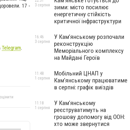
Кам’янське готується до
22:51
3 серпня
оровели. 17 -
зими: місто посилює
енергетичну стійкість
критичної інфраструктури
У Кам’янському розпочали
16:46
3 серпня
реконструкцію
в
Telegram
.
Меморіального комплексу
на Майдані Героїв
Мобільний ЦНАП у
11:48
1 серпня
Кам’янському працюватиме
в серпні: графік виїздів
 оцінити
У Кам’янському
11:18
1 серпня
реєструватимуть на
грошову допомогу від ООН:
хто може звернутися