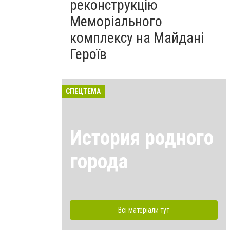
реконструкцію
Меморіального
комплексу на Майдані
Героїв
СПЕЦТЕМА
История родного
города
Всі матеріали тут