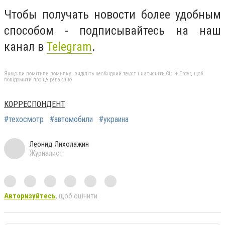
Чтобы получать новости более удобным
способом - подписывайтесь на наш
канал в
Telegram
.
Якщо ви помітили помилку, виділіть необхідний текст і натисніть Ctrl + Enter, щоб
повідомити про це редакцію
КОРРЕСПОНДЕНТ
#техосмотр
#автомобили
#украина
Леонид Лихолажин
Журналист
Авторизуйтесь
, щоб оцінити