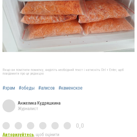
Якщо ви помітили помилку, виділіть необхідний текст і натисніть Ctrl + Enter, щоб
повідомити про це редакцію
#храм
#обеды
#алисов
#каменское
Анжелика Кудряшкина
Журналист
0,0
Авторизуйтесь
, щоб оцінити