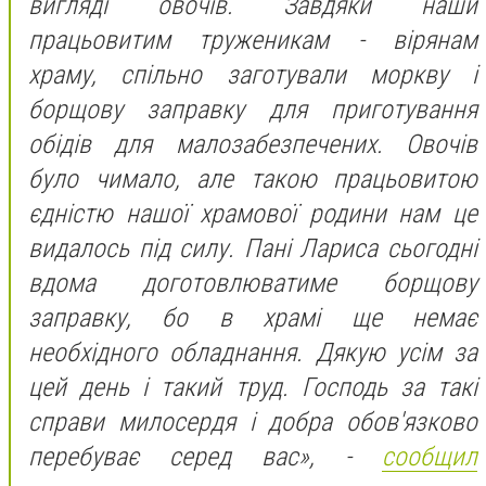
вигляді овочів. Завдяки наши
працьовитим труженикам - вірянам
храму, спільно заготували моркву і
борщову заправку для приготування
обідів для малозабезпечених. Овочів
було чимало, але такою працьовитою
єдністю нашої храмової родини нам це
видалось під силу. Пані Лариса сьогодні
вдома доготовлюватиме борщову
заправку, бо в храмі ще немає
необхідного обладнання. Дякую усім за
цей день і такий труд. Господь за такі
справи милосердя і добра обов'язково
перебуває серед вас», -
сообщил